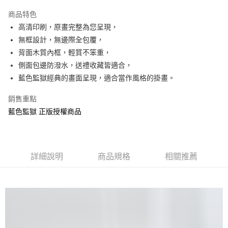
LINE Pay
商品特色
Apple Pay
高清印刷，原畫完整為您呈現，
無框設計，無邊際全包覆，
街口支付
背面木質內框，輕質不笨重，
悠遊付
側面包邊防潑水，送禮收藏皆適合，
藍色監獄經典的畫面呈現，適合當作風格的掛畫。
AFTEE先享後付
相關說明
銷售重點
【關於「AFTEE先享後付」】
藍色監獄 正版授權商品
ATM付款
AFTEE先享後付是「在收到商品之後才付款」的支付方式。 讓您購物簡單
便利好安心！
１．簡單：不需註冊會員、不需綁卡、不需儲值。
運送方式
２．便利：只要手機號碼，簡訊認證，即可結帳。
３．安心：先確認商品／服務後，再付款。
全家付款取貨
詳細說明
商品規格
相關推薦
每筆NT$60，滿NT$499(含以上)免運費
【「AFTEE先享後付」結帳流程】
１．於結帳方式選擇「AFTEE先享後付」後，將跳轉至「AFTEE先享後付」
付款後全家取貨
結帳頁面，進行簡訊認證並確認金額後，即可完成結帳。
２．訂單成立數日內，您將收到繳費通知簡訊。
每筆NT$60，滿NT$499(含以上)免運費
３．收到繳費通知簡訊後14天內，點擊此簡訊中的連結，可透過四大超商／
ATM／網路銀行／等多元方式進行付款，方視為交易完成。
7-11付款取貨
※ 請注意：結帳手續完成當下不需立刻繳費，但若您需要取消訂單，請聯絡