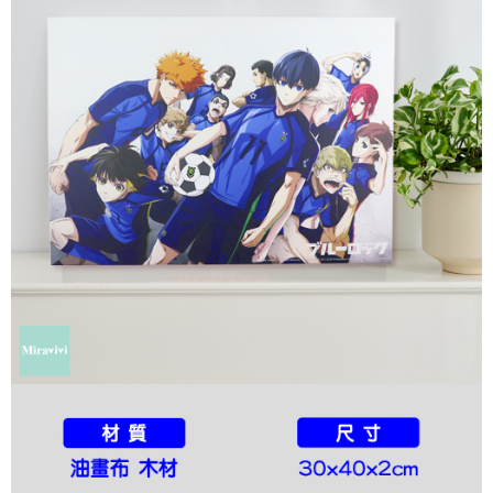
每筆NT$60，滿NT$499(含以上)免運費
購買商品的店家。未經商家同意取消之訂單仍視為有效，需透過AFTEE先享
後付繳納相關費用。
付款後7-11取貨
※ 交易是否成功請以「AFTEE先享後付 」之結帳頁面顯示為準，若有關於
是否繳費成功／繳費後需取消欲退款等相關疑問，請聯繫「AFTEE先享後付
每筆NT$60，滿NT$499(含以上)免運費
客戶支援中心」
https://netprotections.freshdesk.com/support/home
宅配
【注意事項】
１．透過由恩沛科技股份有限公司提供之「AFTEE先享後付」服務完成之交
每筆NT$120，滿NT$499(含以上)免運費
易，需依本服務之必要範圍內提供個人資料，並將交易相關給付款項請求債
權轉讓予恩沛科技股份有限公司。
海外宅配
查看運費
２．關於個人資料處理事宜，請瀏覽以下網址：
https://aftee.tw/terms/#terms3
３．未成年的使用者請事先徵得法定代理人或監護人之同意方可使用
「AFTEE先享後付」，若未經同意申辦者引起之損失，本公司不負相關責
任。
４．使用「AFTEE先享後付」時，將依據個別帳號之用戶狀況，依本公司即
時審查核予不同之上限額度；若仍有額度不足之情形，本公司將視審查結果
請求用戶進行身份認證。
５．嚴禁一人註冊多個帳號或使用他人資訊註冊。若發現惡意使用之情形，
恩沛科技股份有限公司將有權停止該用戶之使用額度並採取法律行動。