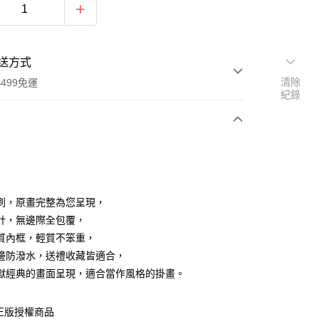
送方式
清除
499免運
紀錄
次付款
付款
刷，原畫完整為您呈現，
計，無邊際全包覆，
質內框，輕質不笨重，
邊防潑水，送禮收藏皆適合，
獄經典的畫面呈現，適合當作風格的掛畫。
享後付
正版授權商品