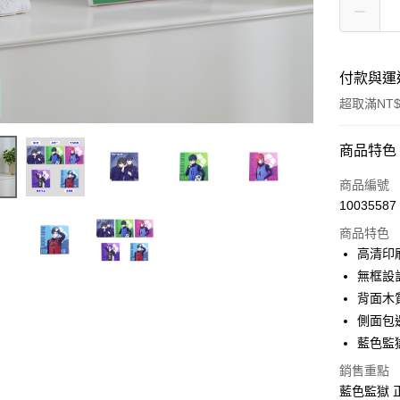
付款與運
超取滿NT$
付款方式
商品特色
信用卡一
商品編號
10035587
超商取貨
商品特色
LINE Pay
高清印
無框設
Apple Pay
背面木
街口支付
側面包
藍色監
悠遊付
銷售重點
AFTEE先
藍色監獄 