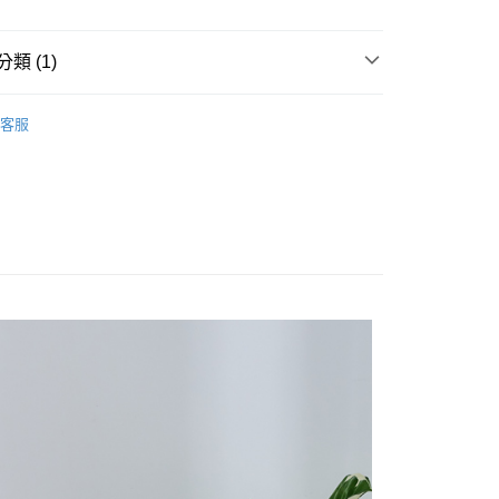
FTEE先享後付」】
先享後付是「在收到商品之後才付款」的支付方式。 讓您購物簡單
類 (1)
心！
：不需註冊會員、不需綁卡、不需儲值。
：只要手機號碼，簡訊認證，即可結帳。
客服
：先確認商品／服務後，再付款。
取貨
EE先享後付」結帳流程】
0，滿NT$499(含以上)免運費
方式選擇「AFTEE先享後付」後，將跳轉至「AFTEE先享後
頁面，進行簡訊認證並確認金額後，即可完成結帳。
家取貨
成立數日內，您將收到繳費通知簡訊。
費通知簡訊後14天內，點擊此簡訊中的連結，可透過四大超商
0，滿NT$499(含以上)免運費
網路銀行／等多元方式進行付款，方視為交易完成。
：結帳手續完成當下不需立刻繳費，但若您需要取消訂單，請聯
取貨
的店家。未經商家同意取消之訂單仍視為有效，需透過AFTEE
繳納相關費用。
0，滿NT$499(含以上)免運費
否成功請以「AFTEE先享後付 」之結帳頁面顯示為準，若有關於
功／繳費後需取消欲退款等相關疑問，請聯繫「AFTEE先享後
1取貨
援中心」
https://netprotections.freshdesk.com/support/home
0，滿NT$499(含以上)免運費
項】
恩沛科技股份有限公司提供之「AFTEE先享後付」服務完成之
依本服務之必要範圍內提供個人資料，並將交易相關給付款項請
20，滿NT$499(含以上)免運費
讓予恩沛科技股份有限公司。