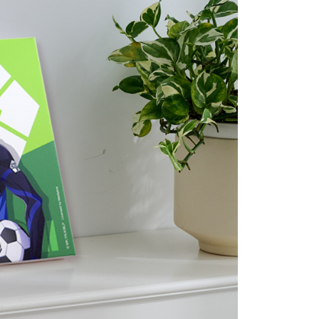
個人資料處理事宜，請瀏覽以下網址：
查看運費
ee.tw/terms/#terms3
年的使用者請事先徵得法定代理人或監護人之同意方可使用
E先享後付」，若未經同意申辦者引起之損失，本公司不負相關責
AFTEE先享後付」時，將依據個別帳號之用戶狀況，依本公司
核予不同之上限額度；若仍有額度不足之情形，本公司將視審查
用戶進行身份認證。
一人註冊多個帳號或使用他人資訊註冊。若發現惡意使用之情
科技股份有限公司將有權停止該用戶之使用額度並採取法律行