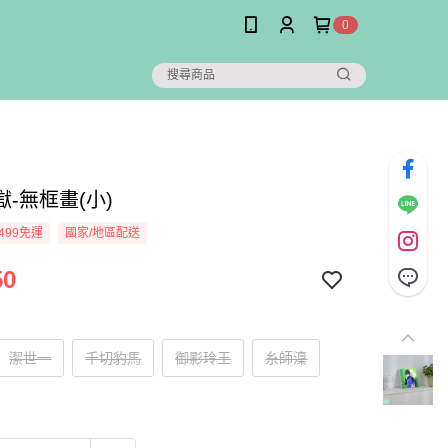
0
-無框畫(小)
499免運
國家/地區配送
50
潔世一
千切豹馬
御影玲王
糸師澟