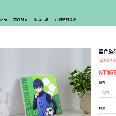
商品
本週熱賣
限時出清
紅利點數專區
藍色監獄
超取滿NT$
NT$5
圖案
鐵鍊
數量