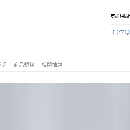
相關說明
【關於「A
ATM付款
AFTEE
商品相關分
便利好安
１．簡單
藍色監獄
２．便利
運送方式
分享
３．安心
全家付款
【「AFT
每筆NT$6
１．於結帳
付」結帳
付款後全
２．訂單
３．收到繳
說明
商品規格
相關推薦
每筆NT$6
／ATM／
※ 請注意
7-11付款
絡購買商品
先享後付
每筆NT$6
※ 交易是
是否繳費成
付款後7-1
付客戶支
每筆NT$6
【注意事
宅配
１．透過由
交易，需
每筆NT$1
求債權轉