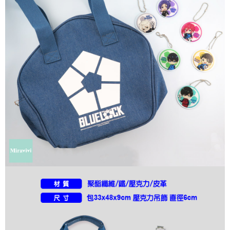
每筆NT$60，滿NT$499(含以上)免運費
購買商品的店家。未經商家同意取消之訂單仍視為有效，需透過AFTEE先享
後付繳納相關費用。
付款後7-11取貨
※ 交易是否成功請以「AFTEE先享後付 」之結帳頁面顯示為準，若有關於
是否繳費成功／繳費後需取消欲退款等相關疑問，請聯繫「AFTEE先享後付
每筆NT$60，滿NT$499(含以上)免運費
客戶支援中心」
https://netprotections.freshdesk.com/support/home
宅配
【注意事項】
１．透過由恩沛科技股份有限公司提供之「AFTEE先享後付」服務完成之交
每筆NT$120，滿NT$499(含以上)免運費
易，需依本服務之必要範圍內提供個人資料，並將交易相關給付款項請求債
權轉讓予恩沛科技股份有限公司。
海外宅配
查看運費
２．關於個人資料處理事宜，請瀏覽以下網址：
https://aftee.tw/terms/#terms3
３．未成年的使用者請事先徵得法定代理人或監護人之同意方可使用
「AFTEE先享後付」，若未經同意申辦者引起之損失，本公司不負相關責
任。
４．使用「AFTEE先享後付」時，將依據個別帳號之用戶狀況，依本公司即
時審查核予不同之上限額度；若仍有額度不足之情形，本公司將視審查結果
請求用戶進行身份認證。
５．嚴禁一人註冊多個帳號或使用他人資訊註冊。若發現惡意使用之情形，
恩沛科技股份有限公司將有權停止該用戶之使用額度並採取法律行動。