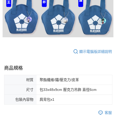
顯示電腦版詳細說明
商品規格
材質
聚酯纖維/鐵/壓克力/皮革
尺寸
包33x48x9cm 壓克力吊飾 直徑6cm
包裝內容物
肩背包x1
客服