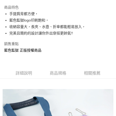
LINE Pay
商品特色
Apple Pay
手提肩背都方便，
藍色監獄logo印刷飽和，
街口支付
收納容量大，長夾、水壺、折傘都能輕易放入，
悠遊付
完美且簡約的設計讓你外出穿搭更帥氣!!
AFTEE先享後付
銷售重點
相關說明
藍色監獄 正版授權商品
【關於「AFTEE先享後付」】
ATM付款
AFTEE先享後付是「在收到商品之後才付款」的支付方式。 讓您購物簡單
便利好安心！
１．簡單：不需註冊會員、不需綁卡、不需儲值。
運送方式
２．便利：只要手機號碼，簡訊認證，即可結帳。
詳細說明
商品規格
相關推薦
３．安心：先確認商品／服務後，再付款。
全家付款取貨
每筆NT$60，滿NT$499(含以上)免運費
【「AFTEE先享後付」結帳流程】
１．於結帳方式選擇「AFTEE先享後付」後，將跳轉至「AFTEE先享後付」
付款後全家取貨
結帳頁面，進行簡訊認證並確認金額後，即可完成結帳。
２．訂單成立數日內，您將收到繳費通知簡訊。
每筆NT$60，滿NT$499(含以上)免運費
３．收到繳費通知簡訊後14天內，點擊此簡訊中的連結，可透過四大超商／
ATM／網路銀行／等多元方式進行付款，方視為交易完成。
7-11付款取貨
※ 請注意：結帳手續完成當下不需立刻繳費，但若您需要取消訂單，請聯絡