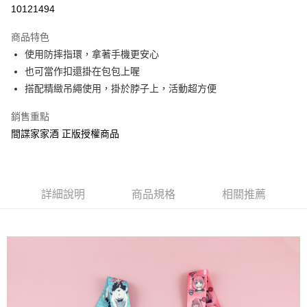
超商取貨付款
10121494
LINE Pay
商品特色
Apple Pay
使用防摔指環，拿著手機更安心
也可當作扣還掛在包包上喔
街口支付
搭配精緻吊繩使用，掛於脖子上，活動超方便
悠遊付
銷售重點
AFTEE先享後付
間諜家家酒 正版授權商品
相關說明
【關於「AFTEE先享後付」】
ATM付款
AFTEE先享後付是「在收到商品之後才付款」的支付方式。 讓您購物簡單
便利好安心！
詳細說明
商品規格
相關推薦
１．簡單：不需註冊會員、不需綁卡、不需儲值。
運送方式
２．便利：只要手機號碼，簡訊認證，即可結帳。
３．安心：先確認商品／服務後，再付款。
全家付款取貨
每筆NT$60，滿NT$499(含以上)免運費
【「AFTEE先享後付」結帳流程】
１．於結帳方式選擇「AFTEE先享後付」後，將跳轉至「AFTEE先享後付」
付款後全家取貨
結帳頁面，進行簡訊認證並確認金額後，即可完成結帳。
２．訂單成立數日內，您將收到繳費通知簡訊。
每筆NT$60，滿NT$499(含以上)免運費
３．收到繳費通知簡訊後14天內，點擊此簡訊中的連結，可透過四大超商／