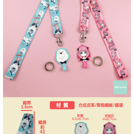
ATM／網路銀行／等多元方式進行付款，方視為交易完成。
7-11付款取貨
※ 請注意：結帳手續完成當下不需立刻繳費，但若您需要取消訂單，請聯絡
每筆NT$60，滿NT$499(含以上)免運費
購買商品的店家。未經商家同意取消之訂單仍視為有效，需透過AFTEE先享
後付繳納相關費用。
付款後7-11取貨
※ 交易是否成功請以「AFTEE先享後付 」之結帳頁面顯示為準，若有關於
是否繳費成功／繳費後需取消欲退款等相關疑問，請聯繫「AFTEE先享後付
每筆NT$60，滿NT$499(含以上)免運費
客戶支援中心」
https://netprotections.freshdesk.com/support/home
宅配
【注意事項】
１．透過由恩沛科技股份有限公司提供之「AFTEE先享後付」服務完成之交
每筆NT$120，滿NT$499(含以上)免運費
易，需依本服務之必要範圍內提供個人資料，並將交易相關給付款項請求債
權轉讓予恩沛科技股份有限公司。
海外宅配
查看運費
２．關於個人資料處理事宜，請瀏覽以下網址：
https://aftee.tw/terms/#terms3
３．未成年的使用者請事先徵得法定代理人或監護人之同意方可使用
「AFTEE先享後付」，若未經同意申辦者引起之損失，本公司不負相關責
任。
４．使用「AFTEE先享後付」時，將依據個別帳號之用戶狀況，依本公司即
時審查核予不同之上限額度；若仍有額度不足之情形，本公司將視審查結果
請求用戶進行身份認證。
５．嚴禁一人註冊多個帳號或使用他人資訊註冊。若發現惡意使用之情形，
恩沛科技股份有限公司將有權停止該用戶之使用額度並採取法律行動。