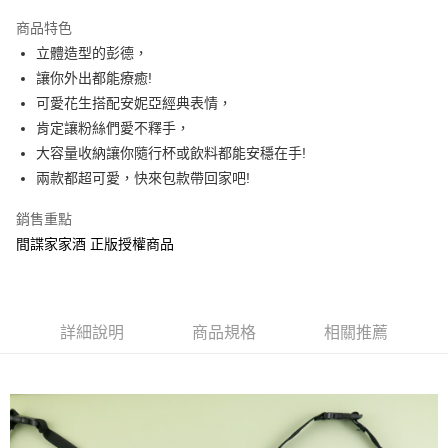
LINE Pay
商品特色
Apple Pay
立體造型的彭德，
讓你外出都能療癒!
街口支付
可愛花生搭配安妮亞經典表情，
悠遊付
肯定讓粉絲們愛不釋手，
大容量收納讓你隨行杯或飲料都能安穩在手!
AFTEE先享後付
兩款都超可愛，快來包款帶回家吧!
相關說明
【關於「AFTEE先享後付」】
銷售重點
ATM付款
AFTEE先享後付是「在收到商品之後才付款」的支付方式。 讓您購物簡單
便利好安心！
間諜家家酒 正版授權商品
１．簡單：不需註冊會員、不需綁卡、不需儲值。
運送方式
２．便利：只要手機號碼，簡訊認證，即可結帳。
３．安心：先確認商品／服務後，再付款。
全家付款取貨
每筆NT$60，滿NT$499(含以上)免運費
詳細說明
商品規格
相關推薦
【「AFTEE先享後付」結帳流程】
１．於結帳方式選擇「AFTEE先享後付」後，將跳轉至「AFTEE先享後付」
付款後全家取貨
結帳頁面，進行簡訊認證並確認金額後，即可完成結帳。
２．訂單成立數日內，您將收到繳費通知簡訊。
每筆NT$60，滿NT$499(含以上)免運費
３．收到繳費通知簡訊後14天內，點擊此簡訊中的連結，可透過四大超商／
ATM／網路銀行／等多元方式進行付款，方視為交易完成。
7-11付款取貨
※ 請注意：結帳手續完成當下不需立刻繳費，但若您需要取消訂單，請聯絡