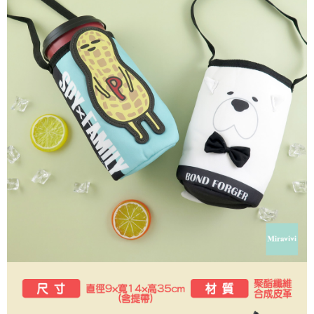
每筆NT$60，滿NT$499(含以上)免運費
購買商品的店家。未經商家同意取消之訂單仍視為有效，需透過AFTEE先享
後付繳納相關費用。
付款後7-11取貨
※ 交易是否成功請以「AFTEE先享後付 」之結帳頁面顯示為準，若有關於
是否繳費成功／繳費後需取消欲退款等相關疑問，請聯繫「AFTEE先享後付
每筆NT$60，滿NT$499(含以上)免運費
客戶支援中心」
https://netprotections.freshdesk.com/support/home
宅配
【注意事項】
１．透過由恩沛科技股份有限公司提供之「AFTEE先享後付」服務完成之交
每筆NT$120，滿NT$499(含以上)免運費
易，需依本服務之必要範圍內提供個人資料，並將交易相關給付款項請求債
權轉讓予恩沛科技股份有限公司。
海外宅配
查看運費
２．關於個人資料處理事宜，請瀏覽以下網址：
https://aftee.tw/terms/#terms3
３．未成年的使用者請事先徵得法定代理人或監護人之同意方可使用
「AFTEE先享後付」，若未經同意申辦者引起之損失，本公司不負相關責
任。
４．使用「AFTEE先享後付」時，將依據個別帳號之用戶狀況，依本公司即
時審查核予不同之上限額度；若仍有額度不足之情形，本公司將視審查結果
請求用戶進行身份認證。
５．嚴禁一人註冊多個帳號或使用他人資訊註冊。若發現惡意使用之情形，
恩沛科技股份有限公司將有權停止該用戶之使用額度並採取法律行動。