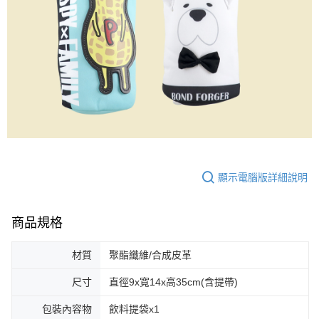
顯示電腦版詳細說明
商品規格
材質
聚酯纖維/合成皮革
尺寸
直徑9x寬14x高35cm(含提帶)
包裝內容物
飲料提袋x1