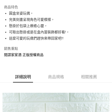
LINE Pay
商品特色
Apple Pay
圓盒坐姿玩偶，
完美刻畫呈現角色可愛模樣，
街口支付
懸掛於包袋上療癒心靈，
悠遊付
可取出懸掛或是在盒內當裝飾都好看!，
這麼可愛的玩偶們趕快來帶回家吧!!
AFTEE先享後付
相關說明
銷售重點
【關於「AFTEE先享後付」】
間諜家家酒 正版授權商品
ATM付款
AFTEE先享後付是「在收到商品之後才付款」的支付方式。 讓您購物簡單
便利好安心！
１．簡單：不需註冊會員、不需綁卡、不需儲值。
運送方式
２．便利：只要手機號碼，簡訊認證，即可結帳。
３．安心：先確認商品／服務後，再付款。
全家付款取貨
詳細說明
商品規格
相關推薦
每筆NT$60，滿NT$499(含以上)免運費
【「AFTEE先享後付」結帳流程】
１．於結帳方式選擇「AFTEE先享後付」後，將跳轉至「AFTEE先享後付」
付款後全家取貨
結帳頁面，進行簡訊認證並確認金額後，即可完成結帳。
２．訂單成立數日內，您將收到繳費通知簡訊。
每筆NT$60，滿NT$499(含以上)免運費
３．收到繳費通知簡訊後14天內，點擊此簡訊中的連結，可透過四大超商／
ATM／網路銀行／等多元方式進行付款，方視為交易完成。
7-11付款取貨
※ 請注意：結帳手續完成當下不需立刻繳費，但若您需要取消訂單，請聯絡