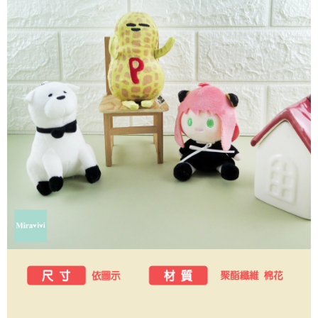
每筆NT$60，滿NT$499(含以上)免運費
購買商品的店家。未經商家同意取消之訂單仍視為有效，需透過AFTEE先享
後付繳納相關費用。
付款後7-11取貨
※ 交易是否成功請以「AFTEE先享後付 」之結帳頁面顯示為準，若有關於
是否繳費成功／繳費後需取消欲退款等相關疑問，請聯繫「AFTEE先享後付
每筆NT$60，滿NT$499(含以上)免運費
客戶支援中心」
https://netprotections.freshdesk.com/support/home
宅配
【注意事項】
１．透過由恩沛科技股份有限公司提供之「AFTEE先享後付」服務完成之交
每筆NT$120，滿NT$499(含以上)免運費
易，需依本服務之必要範圍內提供個人資料，並將交易相關給付款項請求債
權轉讓予恩沛科技股份有限公司。
海外宅配
查看運費
２．關於個人資料處理事宜，請瀏覽以下網址：
https://aftee.tw/terms/#terms3
３．未成年的使用者請事先徵得法定代理人或監護人之同意方可使用
「AFTEE先享後付」，若未經同意申辦者引起之損失，本公司不負相關責
任。
４．使用「AFTEE先享後付」時，將依據個別帳號之用戶狀況，依本公司即
時審查核予不同之上限額度；若仍有額度不足之情形，本公司將視審查結果
請求用戶進行身份認證。
５．嚴禁一人註冊多個帳號或使用他人資訊註冊。若發現惡意使用之情形，
恩沛科技股份有限公司將有權停止該用戶之使用額度並採取法律行動。