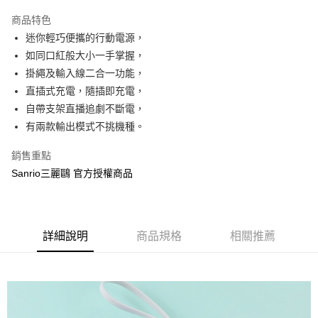
LINE Pay
商品特色
Apple Pay
迷你輕巧便攜的行動電源，
如同口紅般大小一手掌握，
街口支付
掛繩及輸入線二合一功能，
悠遊付
直插式充電，隨插即充電，
自帶支架直播追劇不斷電，
AFTEE先享後付
有兩款輸出模式不挑機種。
相關說明
【關於「AFTEE先享後付」】
銷售重點
ATM付款
AFTEE先享後付是「在收到商品之後才付款」的支付方式。 讓您購物簡單
便利好安心！
Sanrio三麗鷗 官方授權商品
１．簡單：不需註冊會員、不需綁卡、不需儲值。
運送方式
２．便利：只要手機號碼，簡訊認證，即可結帳。
３．安心：先確認商品／服務後，再付款。
全家付款取貨
每筆NT$60，滿NT$499(含以上)免運費
詳細說明
商品規格
相關推薦
【「AFTEE先享後付」結帳流程】
１．於結帳方式選擇「AFTEE先享後付」後，將跳轉至「AFTEE先享後付」
付款後全家取貨
結帳頁面，進行簡訊認證並確認金額後，即可完成結帳。
２．訂單成立數日內，您將收到繳費通知簡訊。
每筆NT$60，滿NT$499(含以上)免運費
３．收到繳費通知簡訊後14天內，點擊此簡訊中的連結，可透過四大超商／
ATM／網路銀行／等多元方式進行付款，方視為交易完成。
7-11付款取貨
※ 請注意：結帳手續完成當下不需立刻繳費，但若您需要取消訂單，請聯絡