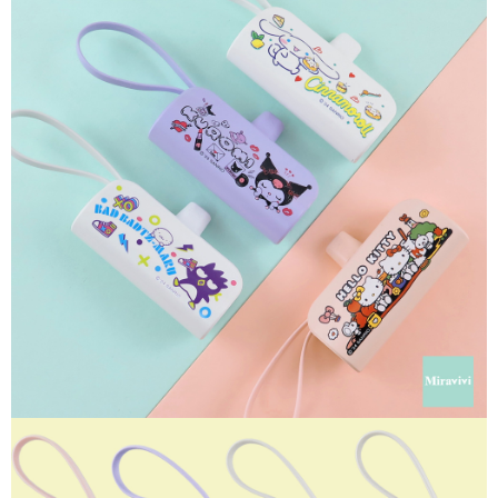
每筆NT$60，滿NT$499(含以上)免運費
購買商品的店家。未經商家同意取消之訂單仍視為有效，需透過AFTEE先享
後付繳納相關費用。
付款後7-11取貨
※ 交易是否成功請以「AFTEE先享後付 」之結帳頁面顯示為準，若有關於
是否繳費成功／繳費後需取消欲退款等相關疑問，請聯繫「AFTEE先享後付
每筆NT$60，滿NT$499(含以上)免運費
客戶支援中心」
https://netprotections.freshdesk.com/support/home
宅配
【注意事項】
１．透過由恩沛科技股份有限公司提供之「AFTEE先享後付」服務完成之交
每筆NT$120，滿NT$499(含以上)免運費
易，需依本服務之必要範圍內提供個人資料，並將交易相關給付款項請求債
權轉讓予恩沛科技股份有限公司。
２．關於個人資料處理事宜，請瀏覽以下網址：
https://aftee.tw/terms/#terms3
３．未成年的使用者請事先徵得法定代理人或監護人之同意方可使用
「AFTEE先享後付」，若未經同意申辦者引起之損失，本公司不負相關責
任。
４．使用「AFTEE先享後付」時，將依據個別帳號之用戶狀況，依本公司即
時審查核予不同之上限額度；若仍有額度不足之情形，本公司將視審查結果
請求用戶進行身份認證。
５．嚴禁一人註冊多個帳號或使用他人資訊註冊。若發現惡意使用之情形，
恩沛科技股份有限公司將有權停止該用戶之使用額度並採取法律行動。