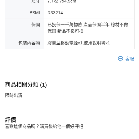
尺寸
7.7x2.7x4.5cm
BSMI
R33214
保固
已投保一千萬物險 產品保固半年 線材不做
保固 新品不良可換
包裝內容物
膠囊型移動電源x1,使用說明書x1
客服
商品相關分類 (1)
限時出清
評價
喜歡這個商品嗎？購買後給他一個好評吧