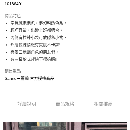
超商取貨付款
10186401
LINE Pay
商品特色
Apple Pay
空氣感泡泡包，夢幻粉嫩色系，
輕巧容量，出遊上班都適合。
街口支付
內側有拉鍊小袋可放隱私小物，
悠遊付
外層拉鍊精緻有質感不卡鍊!
喜愛三麗鷗角色的朋友們，
AFTEE先享後付
有三種款式趕快下標搶購!!
相關說明
【關於「AFTEE先享後付」】
銷售重點
ATM付款
AFTEE先享後付是「在收到商品之後才付款」的支付方式。 讓您購物簡單
便利好安心！
Sanrio三麗鷗 官方授權商品
１．簡單：不需註冊會員、不需綁卡、不需儲值。
運送方式
２．便利：只要手機號碼，簡訊認證，即可結帳。
３．安心：先確認商品／服務後，再付款。
全家付款取貨
每筆NT$60，滿NT$499(含以上)免運費
詳細說明
商品規格
相關推薦
【「AFTEE先享後付」結帳流程】
１．於結帳方式選擇「AFTEE先享後付」後，將跳轉至「AFTEE先享後付」
付款後全家取貨
結帳頁面，進行簡訊認證並確認金額後，即可完成結帳。
２．訂單成立數日內，您將收到繳費通知簡訊。
每筆NT$60，滿NT$499(含以上)免運費
３．收到繳費通知簡訊後14天內，點擊此簡訊中的連結，可透過四大超商／