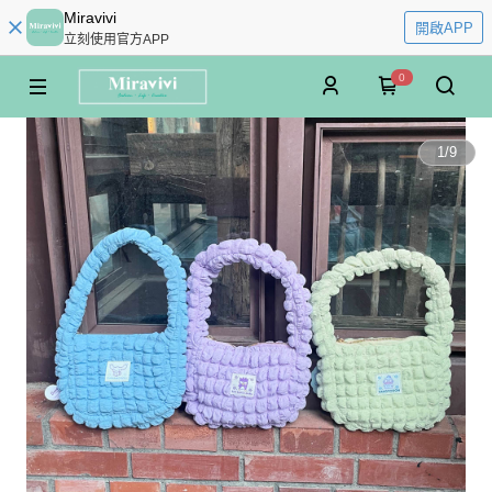
Miravivi
開啟APP
立刻使用官方APP
0
1
/
9