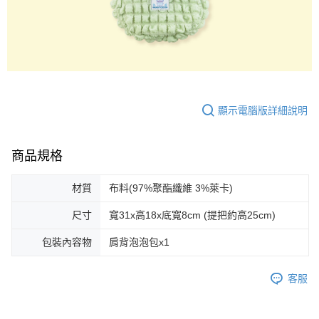
顯示電腦版詳細說明
商品規格
材質
布料(97%聚酯纖維 3%萊卡)
尺寸
寬31x高18x底寬8cm (提把約高25cm)
包裝內容物
肩背泡泡包x1
客服