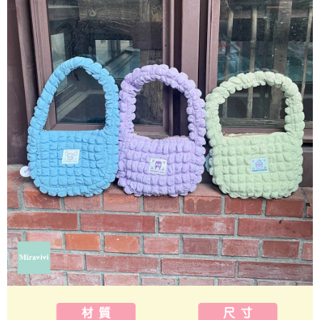
ATM／網路銀行／等多元方式進行付款，方視為交易完成。
7-11付款取貨
※ 請注意：結帳手續完成當下不需立刻繳費，但若您需要取消訂單，請聯絡
每筆NT$60，滿NT$499(含以上)免運費
購買商品的店家。未經商家同意取消之訂單仍視為有效，需透過AFTEE先享
後付繳納相關費用。
付款後7-11取貨
※ 交易是否成功請以「AFTEE先享後付 」之結帳頁面顯示為準，若有關於
是否繳費成功／繳費後需取消欲退款等相關疑問，請聯繫「AFTEE先享後付
每筆NT$60，滿NT$499(含以上)免運費
客戶支援中心」
https://netprotections.freshdesk.com/support/home
宅配
【注意事項】
１．透過由恩沛科技股份有限公司提供之「AFTEE先享後付」服務完成之交
每筆NT$120，滿NT$499(含以上)免運費
易，需依本服務之必要範圍內提供個人資料，並將交易相關給付款項請求債
權轉讓予恩沛科技股份有限公司。
海外宅配
查看運費
２．關於個人資料處理事宜，請瀏覽以下網址：
https://aftee.tw/terms/#terms3
３．未成年的使用者請事先徵得法定代理人或監護人之同意方可使用
「AFTEE先享後付」，若未經同意申辦者引起之損失，本公司不負相關責
任。
４．使用「AFTEE先享後付」時，將依據個別帳號之用戶狀況，依本公司即
時審查核予不同之上限額度；若仍有額度不足之情形，本公司將視審查結果
請求用戶進行身份認證。
５．嚴禁一人註冊多個帳號或使用他人資訊註冊。若發現惡意使用之情形，
恩沛科技股份有限公司將有權停止該用戶之使用額度並採取法律行動。