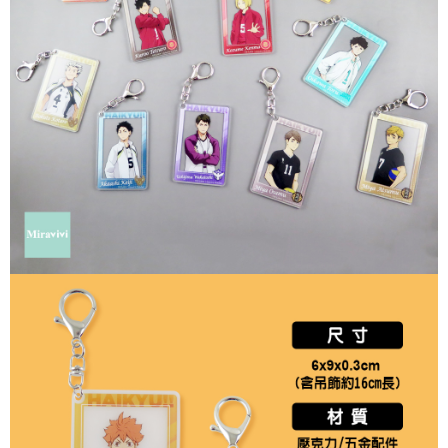
每筆NT$60，滿NT$499(含以上)免運費
購買商品的店家。未經商家同意取消之訂單仍視為有效，需透過AFTEE先享
後付繳納相關費用。
付款後7-11取貨
※ 交易是否成功請以「AFTEE先享後付 」之結帳頁面顯示為準，若有關於
是否繳費成功／繳費後需取消欲退款等相關疑問，請聯繫「AFTEE先享後付
每筆NT$60，滿NT$499(含以上)免運費
客戶支援中心」
https://netprotections.freshdesk.com/support/home
宅配
【注意事項】
１．透過由恩沛科技股份有限公司提供之「AFTEE先享後付」服務完成之交
每筆NT$120，滿NT$499(含以上)免運費
易，需依本服務之必要範圍內提供個人資料，並將交易相關給付款項請求債
權轉讓予恩沛科技股份有限公司。
海外宅配
查看運費
２．關於個人資料處理事宜，請瀏覽以下網址：
https://aftee.tw/terms/#terms3
３．未成年的使用者請事先徵得法定代理人或監護人之同意方可使用
「AFTEE先享後付」，若未經同意申辦者引起之損失，本公司不負相關責
任。
４．使用「AFTEE先享後付」時，將依據個別帳號之用戶狀況，依本公司即
時審查核予不同之上限額度；若仍有額度不足之情形，本公司將視審查結果
請求用戶進行身份認證。
５．嚴禁一人註冊多個帳號或使用他人資訊註冊。若發現惡意使用之情形，
恩沛科技股份有限公司將有權停止該用戶之使用額度並採取法律行動。