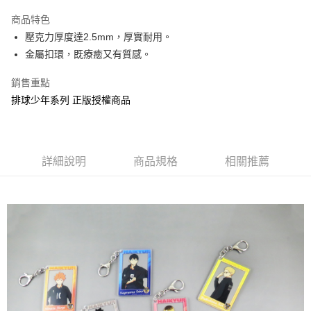
LINE Pay
商品特色
Apple Pay
壓克力厚度達2.5mm，厚實耐用。
金屬扣環，既療癒又有質感。
街口支付
銷售重點
悠遊付
排球少年系列 正版授權商品
AFTEE先享後付
相關說明
【關於「AFTEE先享後付」】
ATM付款
AFTEE先享後付是「在收到商品之後才付款」的支付方式。 讓您購物簡單
詳細說明
商品規格
相關推薦
便利好安心！
１．簡單：不需註冊會員、不需綁卡、不需儲值。
運送方式
２．便利：只要手機號碼，簡訊認證，即可結帳。
３．安心：先確認商品／服務後，再付款。
全家付款取貨
每筆NT$60，滿NT$499(含以上)免運費
【「AFTEE先享後付」結帳流程】
１．於結帳方式選擇「AFTEE先享後付」後，將跳轉至「AFTEE先享後付」
付款後全家取貨
結帳頁面，進行簡訊認證並確認金額後，即可完成結帳。
２．訂單成立數日內，您將收到繳費通知簡訊。
每筆NT$60，滿NT$499(含以上)免運費
３．收到繳費通知簡訊後14天內，點擊此簡訊中的連結，可透過四大超商／
ATM／網路銀行／等多元方式進行付款，方視為交易完成。
7-11付款取貨
※ 請注意：結帳手續完成當下不需立刻繳費，但若您需要取消訂單，請聯絡