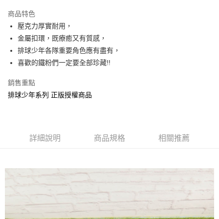
LINE Pay
商品特色
Apple Pay
壓克力厚實耐用，
金屬扣環，既療癒又有質感，
街口支付
排球少年各隊重要角色應有盡有，
悠遊付
喜歡的鐵粉們一定要全部珍藏!!
AFTEE先享後付
銷售重點
相關說明
排球少年系列 正版授權商品
【關於「AFTEE先享後付」】
ATM付款
AFTEE先享後付是「在收到商品之後才付款」的支付方式。 讓您購物簡單
便利好安心！
１．簡單：不需註冊會員、不需綁卡、不需儲值。
運送方式
２．便利：只要手機號碼，簡訊認證，即可結帳。
詳細說明
商品規格
相關推薦
３．安心：先確認商品／服務後，再付款。
全家付款取貨
每筆NT$60，滿NT$499(含以上)免運費
【「AFTEE先享後付」結帳流程】
１．於結帳方式選擇「AFTEE先享後付」後，將跳轉至「AFTEE先享後付」
付款後全家取貨
結帳頁面，進行簡訊認證並確認金額後，即可完成結帳。
２．訂單成立數日內，您將收到繳費通知簡訊。
每筆NT$60，滿NT$499(含以上)免運費
３．收到繳費通知簡訊後14天內，點擊此簡訊中的連結，可透過四大超商／
ATM／網路銀行／等多元方式進行付款，方視為交易完成。
7-11付款取貨
※ 請注意：結帳手續完成當下不需立刻繳費，但若您需要取消訂單，請聯絡