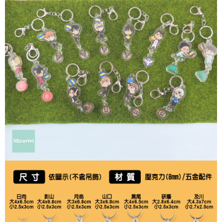
每筆NT$60，滿NT$499(含以上)免運費
購買商品的店家。未經商家同意取消之訂單仍視為有效，需透過AFTEE先享
後付繳納相關費用。
付款後7-11取貨
※ 交易是否成功請以「AFTEE先享後付 」之結帳頁面顯示為準，若有關於
是否繳費成功／繳費後需取消欲退款等相關疑問，請聯繫「AFTEE先享後付
每筆NT$60，滿NT$499(含以上)免運費
客戶支援中心」
https://netprotections.freshdesk.com/support/home
宅配
【注意事項】
１．透過由恩沛科技股份有限公司提供之「AFTEE先享後付」服務完成之交
每筆NT$120，滿NT$499(含以上)免運費
易，需依本服務之必要範圍內提供個人資料，並將交易相關給付款項請求債
權轉讓予恩沛科技股份有限公司。
海外宅配
查看運費
２．關於個人資料處理事宜，請瀏覽以下網址：
https://aftee.tw/terms/#terms3
３．未成年的使用者請事先徵得法定代理人或監護人之同意方可使用
「AFTEE先享後付」，若未經同意申辦者引起之損失，本公司不負相關責
任。
４．使用「AFTEE先享後付」時，將依據個別帳號之用戶狀況，依本公司即
時審查核予不同之上限額度；若仍有額度不足之情形，本公司將視審查結果
請求用戶進行身份認證。
５．嚴禁一人註冊多個帳號或使用他人資訊註冊。若發現惡意使用之情形，
恩沛科技股份有限公司將有權停止該用戶之使用額度並採取法律行動。