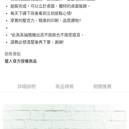
組裝完成，可以立於桌面，獨特的桌面裝飾，
街口支付
每天下課下班後看到立刻放鬆心情!
悠遊付
厚實的壓克力，精美的印刷，品質讚啦!!
AFTEE先享後付
*此為盲抽隨機出貨不挑款也不接受退貨，
相關說明
請務必想清楚後再下單，謝謝!
【關於「AFTEE先享後付」】
ATM付款
AFTEE先享後付是「在收到商品之後才付款」的支付方式。 讓您購物簡單
便利好安心！
銷售重點
１．簡單：不需註冊會員、不需綁卡、不需儲值。
獵人官方授權商品
運送方式
２．便利：只要手機號碼，簡訊認證，即可結帳。
３．安心：先確認商品／服務後，再付款。
全家付款取貨
每筆NT$60，滿NT$499(含以上)免運費
【「AFTEE先享後付」結帳流程】
１．於結帳方式選擇「AFTEE先享後付」後，將跳轉至「AFTEE先享後付」
詳細說明
商品規格
相關推薦
付款後全家取貨
結帳頁面，進行簡訊認證並確認金額後，即可完成結帳。
２．訂單成立數日內，您將收到繳費通知簡訊。
每筆NT$60，滿NT$499(含以上)免運費
３．收到繳費通知簡訊後14天內，點擊此簡訊中的連結，可透過四大超商／
ATM／網路銀行／等多元方式進行付款，方視為交易完成。
7-11付款取貨
※ 請注意：結帳手續完成當下不需立刻繳費，但若您需要取消訂單，請聯絡
每筆NT$60，滿NT$499(含以上)免運費
購買商品的店家。未經商家同意取消之訂單仍視為有效，需透過AFTEE先享
後付繳納相關費用。
付款後7-11取貨
※ 交易是否成功請以「AFTEE先享後付 」之結帳頁面顯示為準，若有關於