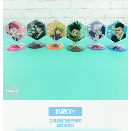
是否繳費成功／繳費後需取消欲退款等相關疑問，請聯繫「AFTEE先享後付
每筆NT$60，滿NT$499(含以上)免運費
客戶支援中心」
https://netprotections.freshdesk.com/support/home
宅配
【注意事項】
１．透過由恩沛科技股份有限公司提供之「AFTEE先享後付」服務完成之交
每筆NT$120，滿NT$499(含以上)免運費
易，需依本服務之必要範圍內提供個人資料，並將交易相關給付款項請求債
權轉讓予恩沛科技股份有限公司。
海外宅配
查看運費
２．關於個人資料處理事宜，請瀏覽以下網址：
https://aftee.tw/terms/#terms3
３．未成年的使用者請事先徵得法定代理人或監護人之同意方可使用
「AFTEE先享後付」，若未經同意申辦者引起之損失，本公司不負相關責
任。
４．使用「AFTEE先享後付」時，將依據個別帳號之用戶狀況，依本公司即
時審查核予不同之上限額度；若仍有額度不足之情形，本公司將視審查結果
請求用戶進行身份認證。
５．嚴禁一人註冊多個帳號或使用他人資訊註冊。若發現惡意使用之情形，
恩沛科技股份有限公司將有權停止該用戶之使用額度並採取法律行動。