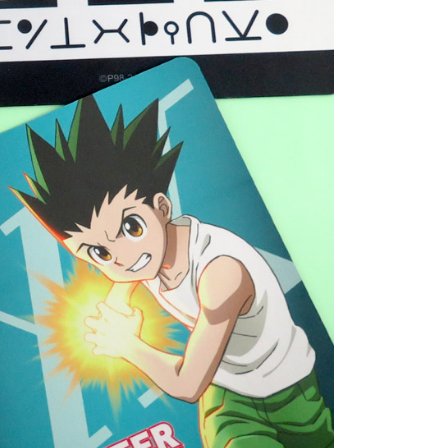
個人資料處理事宜，請瀏覽以下網址：
查看運費
ee.tw/terms/#terms3
年的使用者請事先徵得法定代理人或監護人之同意方可使用
E先享後付」，若未經同意申辦者引起之損失，本公司不負相關責
AFTEE先享後付」時，將依據個別帳號之用戶狀況，依本公司
核予不同之上限額度；若仍有額度不足之情形，本公司將視審查
用戶進行身份認證。
一人註冊多個帳號或使用他人資訊註冊。若發現惡意使用之情
科技股份有限公司將有權停止該用戶之使用額度並採取法律行