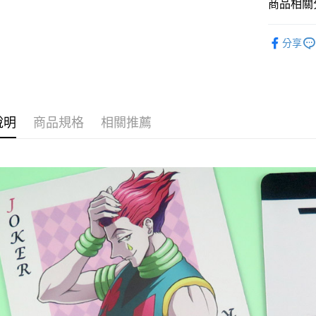
相關說明
商品相關分
【關於「A
ATM付款
AFTEE
獵人
便利好安
分享
１．簡單
２．便利
運送方式
３．安心
全家付款
【「AFT
每筆NT$6
１．於結帳
說明
商品規格
相關推薦
付」結帳
付款後全
２．訂單
３．收到繳
每筆NT$6
／ATM／
※ 請注意
7-11付款
絡購買商品
先享後付
每筆NT$6
※ 交易是
是否繳費成
付款後7-1
付客戶支
每筆NT$6
【注意事
宅配
１．透過由
交易，需
每筆NT$1
求債權轉