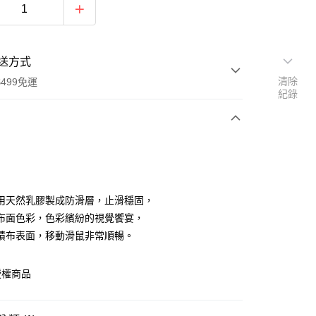
送方式
清除
499免運
紀錄
次付款
付款
用天然乳膠製成防滑層，止滑穩固，
布面色彩，色彩繽紛的視覺饗宴，
績布表面，移動滑鼠非常順暢。
授權商品
享後付