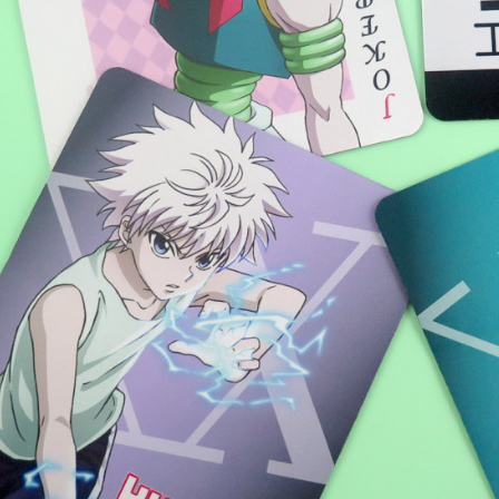
２．關於
海外宅配
https://aft
３．未成
「AFTE
任。
４．使用「
即時審查
結果請求
５．嚴禁
形，恩沛
動。