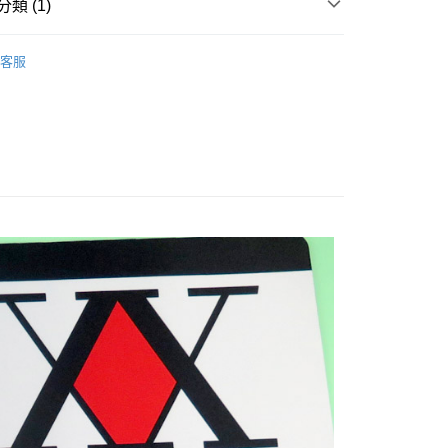
類 (1)
FTEE先享後付」】
先享後付是「在收到商品之後才付款」的支付方式。 讓您購物簡單
心！
客服
：不需註冊會員、不需綁卡、不需儲值。
：只要手機號碼，簡訊認證，即可結帳。
：先確認商品／服務後，再付款。
取貨
EE先享後付」結帳流程】
0，滿NT$499(含以上)免運費
方式選擇「AFTEE先享後付」後，將跳轉至「AFTEE先享後
頁面，進行簡訊認證並確認金額後，即可完成結帳。
家取貨
成立數日內，您將收到繳費通知簡訊。
費通知簡訊後14天內，點擊此簡訊中的連結，可透過四大超商
0，滿NT$499(含以上)免運費
網路銀行／等多元方式進行付款，方視為交易完成。
：結帳手續完成當下不需立刻繳費，但若您需要取消訂單，請聯
取貨
的店家。未經商家同意取消之訂單仍視為有效，需透過AFTEE
繳納相關費用。
0，滿NT$499(含以上)免運費
否成功請以「AFTEE先享後付 」之結帳頁面顯示為準，若有關於
功／繳費後需取消欲退款等相關疑問，請聯繫「AFTEE先享後
1取貨
援中心」
https://netprotections.freshdesk.com/support/home
0，滿NT$499(含以上)免運費
項】
恩沛科技股份有限公司提供之「AFTEE先享後付」服務完成之
依本服務之必要範圍內提供個人資料，並將交易相關給付款項請
20，滿NT$499(含以上)免運費
讓予恩沛科技股份有限公司。