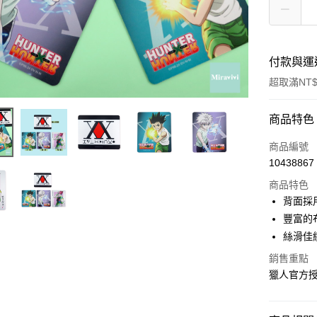
付款與運
超取滿NT$
付款方式
商品特色
信用卡一
商品編號
10438867
超商取貨
商品特色
LINE Pay
背面採
豐富的
Apple Pay
絲滑佳
街口支付
銷售重點
獵人官方
悠遊付
AFTEE先