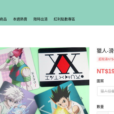
商品
本週熱賣
限時出清
紅利點數專區
獵人-滑
超取滿NT$
NT$1
圖案
獵人協
數量