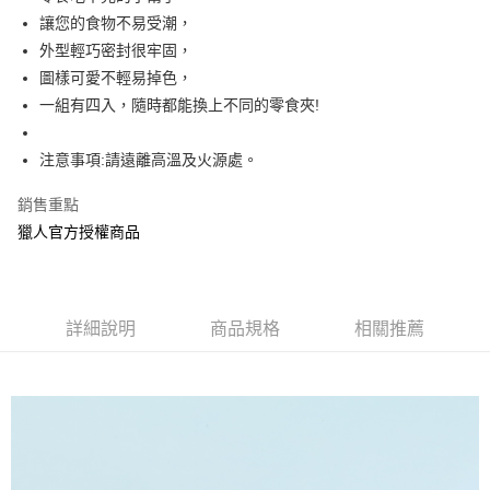
讓您的食物不易受潮，
街口支付
外型輕巧密封很牢固，
悠遊付
圖樣可愛不輕易掉色，
一組有四入，隨時都能換上不同的零食夾!
AFTEE先享後付
相關說明
注意事項:請遠離高溫及火源處。
【關於「AFTEE先享後付」】
ATM付款
AFTEE先享後付是「在收到商品之後才付款」的支付方式。 讓您購物簡單
便利好安心！
銷售重點
１．簡單：不需註冊會員、不需綁卡、不需儲值。
獵人官方授權商品
運送方式
２．便利：只要手機號碼，簡訊認證，即可結帳。
３．安心：先確認商品／服務後，再付款。
全家付款取貨
每筆NT$60，滿NT$499(含以上)免運費
【「AFTEE先享後付」結帳流程】
１．於結帳方式選擇「AFTEE先享後付」後，將跳轉至「AFTEE先享後付」
詳細說明
商品規格
相關推薦
付款後全家取貨
結帳頁面，進行簡訊認證並確認金額後，即可完成結帳。
２．訂單成立數日內，您將收到繳費通知簡訊。
每筆NT$60，滿NT$499(含以上)免運費
３．收到繳費通知簡訊後14天內，點擊此簡訊中的連結，可透過四大超商／
ATM／網路銀行／等多元方式進行付款，方視為交易完成。
7-11付款取貨
※ 請注意：結帳手續完成當下不需立刻繳費，但若您需要取消訂單，請聯絡
每筆NT$60，滿NT$499(含以上)免運費
購買商品的店家。未經商家同意取消之訂單仍視為有效，需透過AFTEE先享
後付繳納相關費用。
付款後7-11取貨
※ 交易是否成功請以「AFTEE先享後付 」之結帳頁面顯示為準，若有關於