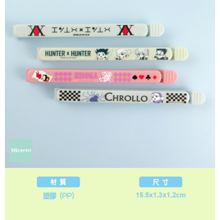
是否繳費成功／繳費後需取消欲退款等相關疑問，請聯繫「AFTEE先享後付
每筆NT$60，滿NT$499(含以上)免運費
客戶支援中心」
https://netprotections.freshdesk.com/support/home
宅配
【注意事項】
１．透過由恩沛科技股份有限公司提供之「AFTEE先享後付」服務完成之交
每筆NT$120，滿NT$499(含以上)免運費
易，需依本服務之必要範圍內提供個人資料，並將交易相關給付款項請求債
權轉讓予恩沛科技股份有限公司。
海外宅配
查看運費
２．關於個人資料處理事宜，請瀏覽以下網址：
https://aftee.tw/terms/#terms3
３．未成年的使用者請事先徵得法定代理人或監護人之同意方可使用
「AFTEE先享後付」，若未經同意申辦者引起之損失，本公司不負相關責
任。
４．使用「AFTEE先享後付」時，將依據個別帳號之用戶狀況，依本公司即
時審查核予不同之上限額度；若仍有額度不足之情形，本公司將視審查結果
請求用戶進行身份認證。
５．嚴禁一人註冊多個帳號或使用他人資訊註冊。若發現惡意使用之情形，
恩沛科技股份有限公司將有權停止該用戶之使用額度並採取法律行動。