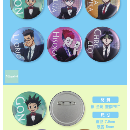
是否繳費成功／繳費後需取消欲退款等相關疑問，請聯繫「AFTEE先享後付
每筆NT$60，滿NT$499(含以上)免運費
客戶支援中心」
https://netprotections.freshdesk.com/support/home
宅配
【注意事項】
１．透過由恩沛科技股份有限公司提供之「AFTEE先享後付」服務完成之交
每筆NT$120，滿NT$499(含以上)免運費
易，需依本服務之必要範圍內提供個人資料，並將交易相關給付款項請求債
權轉讓予恩沛科技股份有限公司。
海外宅配
查看運費
２．關於個人資料處理事宜，請瀏覽以下網址：
https://aftee.tw/terms/#terms3
３．未成年的使用者請事先徵得法定代理人或監護人之同意方可使用
「AFTEE先享後付」，若未經同意申辦者引起之損失，本公司不負相關責
任。
４．使用「AFTEE先享後付」時，將依據個別帳號之用戶狀況，依本公司即
時審查核予不同之上限額度；若仍有額度不足之情形，本公司將視審查結果
請求用戶進行身份認證。
５．嚴禁一人註冊多個帳號或使用他人資訊註冊。若發現惡意使用之情形，
恩沛科技股份有限公司將有權停止該用戶之使用額度並採取法律行動。