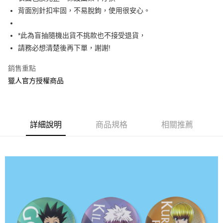
背面別針扣牢固，不易脫鉤，使用很安心。
街口支付
悠遊付
*此為盲抽隨機出貨不挑款也不接受退貨，
請務必想清楚後再下單，謝謝!
AFTEE先享後付
相關說明
銷售重點
【關於「AFTEE先享後付」】
獵人官方授權商品
ATM付款
AFTEE先享後付是「在收到商品之後才付款」的支付方式。 讓您購物簡單
便利好安心！
１．簡單：不需註冊會員、不需綁卡、不需儲值。
運送方式
２．便利：只要手機號碼，簡訊認證，即可結帳。
３．安心：先確認商品／服務後，再付款。
全家付款取貨
詳細說明
商品規格
相關推薦
每筆NT$60，滿NT$499(含以上)免運費
【「AFTEE先享後付」結帳流程】
１．於結帳方式選擇「AFTEE先享後付」後，將跳轉至「AFTEE先享後付」
付款後全家取貨
結帳頁面，進行簡訊認證並確認金額後，即可完成結帳。
２．訂單成立數日內，您將收到繳費通知簡訊。
每筆NT$60，滿NT$499(含以上)免運費
３．收到繳費通知簡訊後14天內，點擊此簡訊中的連結，可透過四大超商／
ATM／網路銀行／等多元方式進行付款，方視為交易完成。
7-11付款取貨
※ 請注意：結帳手續完成當下不需立刻繳費，但若您需要取消訂單，請聯絡
每筆NT$60，滿NT$499(含以上)免運費
購買商品的店家。未經商家同意取消之訂單仍視為有效，需透過AFTEE先享
後付繳納相關費用。
付款後7-11取貨
※ 交易是否成功請以「AFTEE先享後付 」之結帳頁面顯示為準，若有關於