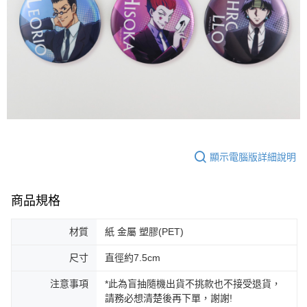
顯示電腦版詳細說明
商品規格
材質
紙 金屬 塑膠(PET)
尺寸
直徑約7.5cm
注意事項
*此為盲抽隨機出貨不挑款也不接受退貨，
請務必想清楚後再下單，謝謝!