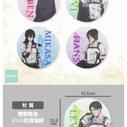
每筆NT$60，滿NT$499(含以上)免運費
購買商品的店家。未經商家同意取消之訂單仍視為有效，需透過AFTEE先享
後付繳納相關費用。
付款後7-11取貨
※ 交易是否成功請以「AFTEE先享後付 」之結帳頁面顯示為準，若有關於
是否繳費成功／繳費後需取消欲退款等相關疑問，請聯繫「AFTEE先享後付
每筆NT$60，滿NT$499(含以上)免運費
客戶支援中心」
https://netprotections.freshdesk.com/support/home
宅配
【注意事項】
１．透過由恩沛科技股份有限公司提供之「AFTEE先享後付」服務完成之交
每筆NT$120，滿NT$499(含以上)免運費
易，需依本服務之必要範圍內提供個人資料，並將交易相關給付款項請求債
權轉讓予恩沛科技股份有限公司。
海外宅配
查看運費
２．關於個人資料處理事宜，請瀏覽以下網址：
https://aftee.tw/terms/#terms3
３．未成年的使用者請事先徵得法定代理人或監護人之同意方可使用
「AFTEE先享後付」，若未經同意申辦者引起之損失，本公司不負相關責
任。
４．使用「AFTEE先享後付」時，將依據個別帳號之用戶狀況，依本公司即
時審查核予不同之上限額度；若仍有額度不足之情形，本公司將視審查結果
請求用戶進行身份認證。
５．嚴禁一人註冊多個帳號或使用他人資訊註冊。若發現惡意使用之情形，
恩沛科技股份有限公司將有權停止該用戶之使用額度並採取法律行動。