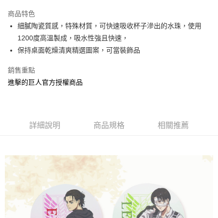
LINE Pay
商品特色
Apple Pay
細膩陶瓷質感，特殊材質，可快速吸收杯子滲出的水珠，使用
1200度高溫製成，吸水性強且快速，
街口支付
保持桌面乾燥清爽精選圖案，可當裝飾品
悠遊付
銷售重點
AFTEE先享後付
進擊的巨人官方授權商品
相關說明
【關於「AFTEE先享後付」】
ATM付款
AFTEE先享後付是「在收到商品之後才付款」的支付方式。 讓您購物簡單
便利好安心！
詳細說明
商品規格
相關推薦
１．簡單：不需註冊會員、不需綁卡、不需儲值。
運送方式
２．便利：只要手機號碼，簡訊認證，即可結帳。
３．安心：先確認商品／服務後，再付款。
全家付款取貨
每筆NT$60，滿NT$499(含以上)免運費
【「AFTEE先享後付」結帳流程】
１．於結帳方式選擇「AFTEE先享後付」後，將跳轉至「AFTEE先享後付」
付款後全家取貨
結帳頁面，進行簡訊認證並確認金額後，即可完成結帳。
２．訂單成立數日內，您將收到繳費通知簡訊。
每筆NT$60，滿NT$499(含以上)免運費
３．收到繳費通知簡訊後14天內，點擊此簡訊中的連結，可透過四大超商／
ATM／網路銀行／等多元方式進行付款，方視為交易完成。
7-11付款取貨
※ 請注意：結帳手續完成當下不需立刻繳費，但若您需要取消訂單，請聯絡