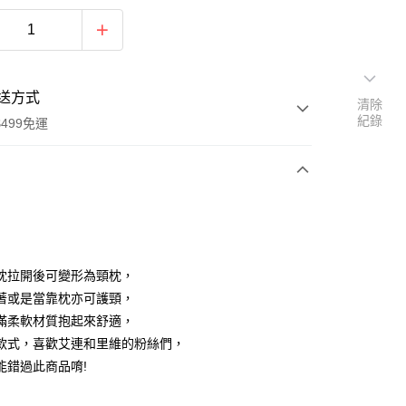
送方式
清除
紀錄
499免運
次付款
付款
枕拉開後可變形為頸枕，
著或是當靠枕亦可護頸，
滿柔軟材質抱起來舒適，
款式，喜歡艾連和里維的粉絲們，
能錯過此商品唷!
享後付