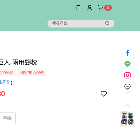
0
巨人-兩用頸枕
499免運
國家/地區配送
則評價
)
80
里維