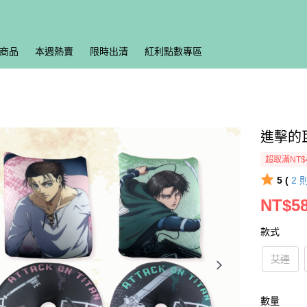
商品
本週熱賣
限時出清
紅利點數專區
進擊的
超取滿NT$
5 (
2
NT$5
款式
艾連
數量