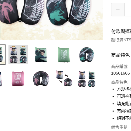
付款與運
超取滿NT$
付款方式
商品特色
信用卡一
商品編號
10561666
超商取貨
商品特色
LINE Pay
方形抱
可環抱
Apple Pay
填充飽
街口支付
有兩種
絕對不
悠遊付
銷售重點
AFTEE先