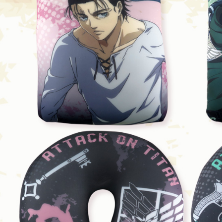
求債權轉
２．關於
海外宅配
https://aft
３．未成
「AFTE
任。
４．使用「
即時審查
結果請求
５．嚴禁
形，恩沛
動。