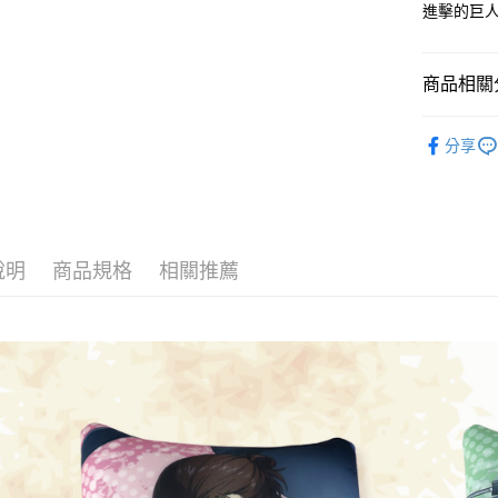
進擊的巨
相關說明
【關於「A
ATM付款
AFTEE
商品相關分
便利好安
１．簡單
進擊的巨
２．便利
運送方式
分享
３．安心
全家付款
【「AFT
每筆NT$6
１．於結帳
付」結帳
付款後全
２．訂單
３．收到繳
說明
商品規格
相關推薦
每筆NT$6
／ATM／
※ 請注意
7-11付款
絡購買商品
先享後付
每筆NT$6
※ 交易是
是否繳費成
付款後7-1
付客戶支
每筆NT$6
【注意事
宅配
１．透過由
交易，需
每筆NT$1