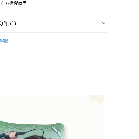
人官方授權商品
FTEE先享後付」】
先享後付是「在收到商品之後才付款」的支付方式。 讓您購物簡單
類 (1)
心！
：不需註冊會員、不需綁卡、不需儲值。
人
：只要手機號碼，簡訊認證，即可結帳。
客服
：先確認商品／服務後，再付款。
取貨
EE先享後付」結帳流程】
0，滿NT$499(含以上)免運費
方式選擇「AFTEE先享後付」後，將跳轉至「AFTEE先享後
頁面，進行簡訊認證並確認金額後，即可完成結帳。
家取貨
成立數日內，您將收到繳費通知簡訊。
費通知簡訊後14天內，點擊此簡訊中的連結，可透過四大超商
0，滿NT$499(含以上)免運費
網路銀行／等多元方式進行付款，方視為交易完成。
：結帳手續完成當下不需立刻繳費，但若您需要取消訂單，請聯
取貨
的店家。未經商家同意取消之訂單仍視為有效，需透過AFTEE
繳納相關費用。
0，滿NT$499(含以上)免運費
否成功請以「AFTEE先享後付 」之結帳頁面顯示為準，若有關於
功／繳費後需取消欲退款等相關疑問，請聯繫「AFTEE先享後
1取貨
援中心」
https://netprotections.freshdesk.com/support/home
0，滿NT$499(含以上)免運費
項】
恩沛科技股份有限公司提供之「AFTEE先享後付」服務完成之
依本服務之必要範圍內提供個人資料，並將交易相關給付款項請
20，滿NT$499(含以上)免運費