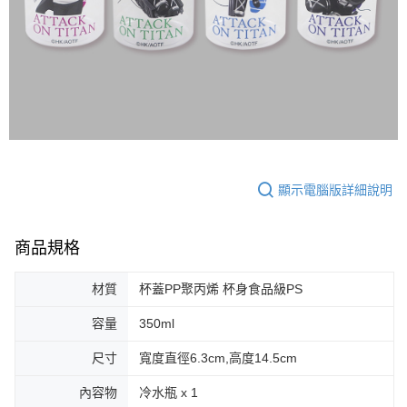
顯示電腦版詳細說明
商品規格
材質
杯蓋PP聚丙烯 杯身食品級PS
容量
350ml
尺寸
寬度直徑6.3cm,高度14.5cm
內容物
冷水瓶 x 1