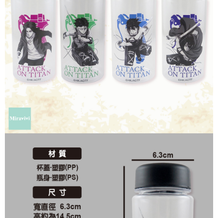
每筆NT$60，滿NT$499(含以上)免運費
購買商品的店家。未經商家同意取消之訂單仍視為有效，需透過AFTEE先享
後付繳納相關費用。
付款後7-11取貨
※ 交易是否成功請以「AFTEE先享後付 」之結帳頁面顯示為準，若有關於
是否繳費成功／繳費後需取消欲退款等相關疑問，請聯繫「AFTEE先享後付
每筆NT$60，滿NT$499(含以上)免運費
客戶支援中心」
https://netprotections.freshdesk.com/support/home
宅配
【注意事項】
１．透過由恩沛科技股份有限公司提供之「AFTEE先享後付」服務完成之交
每筆NT$120，滿NT$499(含以上)免運費
易，需依本服務之必要範圍內提供個人資料，並將交易相關給付款項請求債
權轉讓予恩沛科技股份有限公司。
海外宅配
查看運費
２．關於個人資料處理事宜，請瀏覽以下網址：
https://aftee.tw/terms/#terms3
３．未成年的使用者請事先徵得法定代理人或監護人之同意方可使用
「AFTEE先享後付」，若未經同意申辦者引起之損失，本公司不負相關責
任。
４．使用「AFTEE先享後付」時，將依據個別帳號之用戶狀況，依本公司即
時審查核予不同之上限額度；若仍有額度不足之情形，本公司將視審查結果
請求用戶進行身份認證。
５．嚴禁一人註冊多個帳號或使用他人資訊註冊。若發現惡意使用之情形，
恩沛科技股份有限公司將有權停止該用戶之使用額度並採取法律行動。