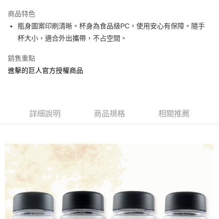
LINE Pay
商品特色
Apple Pay
瓶身圖案印刷清晰。杯身為食品級PC，使用安心有保障。隨手
杯大小，適合外出攜帶，不占空間。
街口支付
銷售重點
悠遊付
進擊的巨人官方授權商品
AFTEE先享後付
相關說明
【關於「AFTEE先享後付」】
ATM付款
AFTEE先享後付是「在收到商品之後才付款」的支付方式。 讓您購物簡單
詳細說明
商品規格
相關推薦
便利好安心！
１．簡單：不需註冊會員、不需綁卡、不需儲值。
運送方式
２．便利：只要手機號碼，簡訊認證，即可結帳。
３．安心：先確認商品／服務後，再付款。
全家付款取貨
每筆NT$60，滿NT$499(含以上)免運費
【「AFTEE先享後付」結帳流程】
１．於結帳方式選擇「AFTEE先享後付」後，將跳轉至「AFTEE先享後付」
付款後全家取貨
結帳頁面，進行簡訊認證並確認金額後，即可完成結帳。
２．訂單成立數日內，您將收到繳費通知簡訊。
每筆NT$60，滿NT$499(含以上)免運費
３．收到繳費通知簡訊後14天內，點擊此簡訊中的連結，可透過四大超商／
ATM／網路銀行／等多元方式進行付款，方視為交易完成。
7-11付款取貨
※ 請注意：結帳手續完成當下不需立刻繳費，但若您需要取消訂單，請聯絡