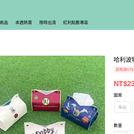
商品
本週熱賣
限時出清
紅利點數專區
哈利波
超取滿NT$
NT$2
圖案
多比
數量