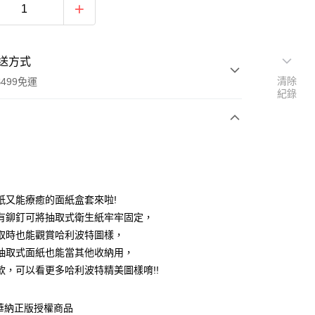
送方式
清除
499免運
紀錄
次付款
付款
紙又能療癒的面紙盒套來啦!
有鉚釘可將抽取式衛生紙牢牢固定，
取時也能觀賞哈利波特圖樣，
抽取式面紙也能當其他收納用，
款，可以看更多哈利波特精美圖樣唷!!
享後付
華納正版授權商品