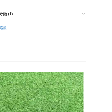
FTEE先享後付」】
先享後付是「在收到商品之後才付款」的支付方式。 讓您購物簡單
類 (1)
心！
：不需註冊會員、不需綁卡、不需儲值。
tter 哈利波特
：只要手機號碼，簡訊認證，即可結帳。
客服
：先確認商品／服務後，再付款。
取貨
EE先享後付」結帳流程】
0，滿NT$499(含以上)免運費
方式選擇「AFTEE先享後付」後，將跳轉至「AFTEE先享後
頁面，進行簡訊認證並確認金額後，即可完成結帳。
家取貨
成立數日內，您將收到繳費通知簡訊。
費通知簡訊後14天內，點擊此簡訊中的連結，可透過四大超商
0，滿NT$499(含以上)免運費
網路銀行／等多元方式進行付款，方視為交易完成。
：結帳手續完成當下不需立刻繳費，但若您需要取消訂單，請聯
取貨
的店家。未經商家同意取消之訂單仍視為有效，需透過AFTEE
繳納相關費用。
0，滿NT$499(含以上)免運費
否成功請以「AFTEE先享後付 」之結帳頁面顯示為準，若有關於
功／繳費後需取消欲退款等相關疑問，請聯繫「AFTEE先享後
1取貨
援中心」
https://netprotections.freshdesk.com/support/home
0，滿NT$499(含以上)免運費
項】
恩沛科技股份有限公司提供之「AFTEE先享後付」服務完成之
依本服務之必要範圍內提供個人資料，並將交易相關給付款項請
20，滿NT$499(含以上)免運費
讓予恩沛科技股份有限公司。