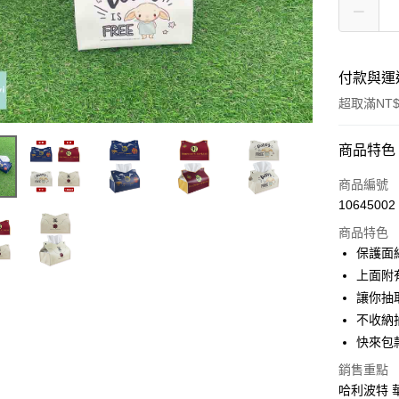
付款與運
超取滿NT$
付款方式
商品特色
信用卡一
商品編號
10645002
超商取貨
商品特色
LINE Pay
保護面
上面附
Apple Pay
讓你抽
街口支付
不收納
快來包
悠遊付
銷售重點
AFTEE先
哈利波特 