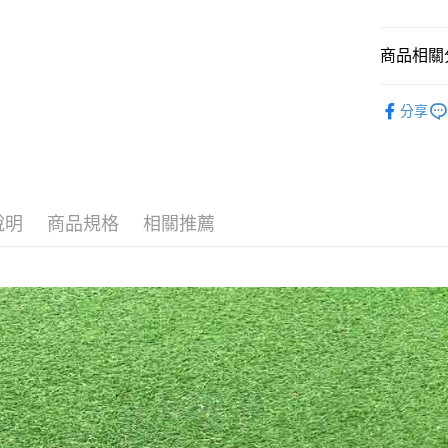
相關說明
【關於「A
ATM付款
AFTEE
商品相關分
便利好安
１．簡單
Harry Po
２．便利
運送方式
分享
３．安心
全家付款
【「AFT
每筆NT$6
１．於結帳
付」結帳
付款後全
２．訂單
３．收到繳
說明
商品規格
相關推薦
每筆NT$6
／ATM／
※ 請注意
7-11付款
絡購買商品
先享後付
每筆NT$6
※ 交易是
是否繳費成
付款後7-1
付客戶支
每筆NT$6
【注意事
宅配
１．透過由
交易，需
每筆NT$1
求債權轉