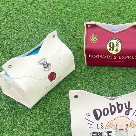
２．關於
海外宅配
https://aft
３．未成
「AFTE
任。
４．使用「
即時審查
結果請求
５．嚴禁
形，恩沛
動。