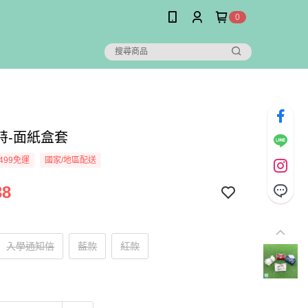
0
特-面紙盒套
499免運
國家/地區配送
38
入學通知信
藍款
紅款