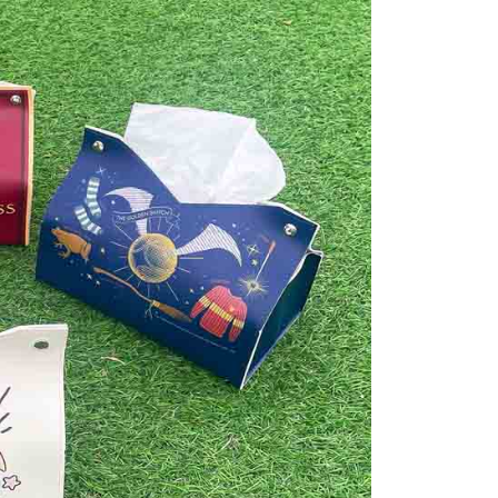
個人資料處理事宜，請瀏覽以下網址：
查看運費
ee.tw/terms/#terms3
年的使用者請事先徵得法定代理人或監護人之同意方可使用
E先享後付」，若未經同意申辦者引起之損失，本公司不負相關責
AFTEE先享後付」時，將依據個別帳號之用戶狀況，依本公司
核予不同之上限額度；若仍有額度不足之情形，本公司將視審查
用戶進行身份認證。
一人註冊多個帳號或使用他人資訊註冊。若發現惡意使用之情
科技股份有限公司將有權停止該用戶之使用額度並採取法律行