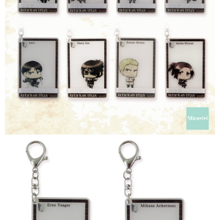
每筆NT$60，滿NT$499(含以上)免運費
購買商品的店家。未經商家同意取消之訂單仍視為有效，需透過AFTEE先享
後付繳納相關費用。
付款後7-11取貨
※ 交易是否成功請以「AFTEE先享後付 」之結帳頁面顯示為準，若有關於
是否繳費成功／繳費後需取消欲退款等相關疑問，請聯繫「AFTEE先享後付
每筆NT$60，滿NT$499(含以上)免運費
客戶支援中心」
https://netprotections.freshdesk.com/support/home
宅配
【注意事項】
１．透過由恩沛科技股份有限公司提供之「AFTEE先享後付」服務完成之交
每筆NT$120，滿NT$499(含以上)免運費
易，需依本服務之必要範圍內提供個人資料，並將交易相關給付款項請求債
權轉讓予恩沛科技股份有限公司。
海外宅配
查看運費
２．關於個人資料處理事宜，請瀏覽以下網址：
https://aftee.tw/terms/#terms3
３．未成年的使用者請事先徵得法定代理人或監護人之同意方可使用
「AFTEE先享後付」，若未經同意申辦者引起之損失，本公司不負相關責
任。
４．使用「AFTEE先享後付」時，將依據個別帳號之用戶狀況，依本公司即
時審查核予不同之上限額度；若仍有額度不足之情形，本公司將視審查結果
請求用戶進行身份認證。
５．嚴禁一人註冊多個帳號或使用他人資訊註冊。若發現惡意使用之情形，
恩沛科技股份有限公司將有權停止該用戶之使用額度並採取法律行動。