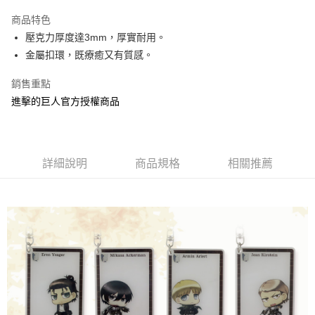
LINE Pay
商品特色
Apple Pay
壓克力厚度達3mm，厚實耐用。
金屬扣環，既療癒又有質感。
街口支付
銷售重點
悠遊付
進擊的巨人官方授權商品
AFTEE先享後付
相關說明
【關於「AFTEE先享後付」】
ATM付款
AFTEE先享後付是「在收到商品之後才付款」的支付方式。 讓您購物簡單
詳細說明
商品規格
相關推薦
便利好安心！
１．簡單：不需註冊會員、不需綁卡、不需儲值。
運送方式
２．便利：只要手機號碼，簡訊認證，即可結帳。
３．安心：先確認商品／服務後，再付款。
全家付款取貨
每筆NT$60，滿NT$499(含以上)免運費
【「AFTEE先享後付」結帳流程】
１．於結帳方式選擇「AFTEE先享後付」後，將跳轉至「AFTEE先享後付」
付款後全家取貨
結帳頁面，進行簡訊認證並確認金額後，即可完成結帳。
２．訂單成立數日內，您將收到繳費通知簡訊。
每筆NT$60，滿NT$499(含以上)免運費
３．收到繳費通知簡訊後14天內，點擊此簡訊中的連結，可透過四大超商／
ATM／網路銀行／等多元方式進行付款，方視為交易完成。
7-11付款取貨
※ 請注意：結帳手續完成當下不需立刻繳費，但若您需要取消訂單，請聯絡