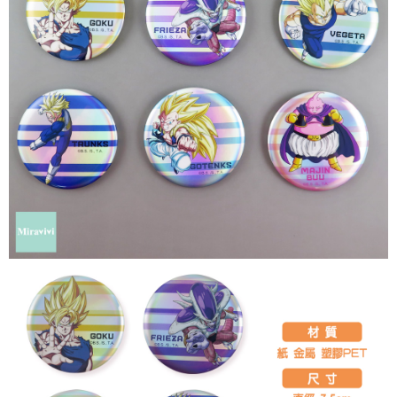
是否繳費成功／繳費後需取消欲退款等相關疑問，請聯繫「AFTEE先享後付
每筆NT$60，滿NT$499(含以上)免運費
客戶支援中心」
https://netprotections.freshdesk.com/support/home
宅配
【注意事項】
１．透過由恩沛科技股份有限公司提供之「AFTEE先享後付」服務完成之交
每筆NT$120，滿NT$499(含以上)免運費
易，需依本服務之必要範圍內提供個人資料，並將交易相關給付款項請求債
權轉讓予恩沛科技股份有限公司。
海外宅配
查看運費
２．關於個人資料處理事宜，請瀏覽以下網址：
https://aftee.tw/terms/#terms3
３．未成年的使用者請事先徵得法定代理人或監護人之同意方可使用
「AFTEE先享後付」，若未經同意申辦者引起之損失，本公司不負相關責
任。
４．使用「AFTEE先享後付」時，將依據個別帳號之用戶狀況，依本公司即
時審查核予不同之上限額度；若仍有額度不足之情形，本公司將視審查結果
請求用戶進行身份認證。
５．嚴禁一人註冊多個帳號或使用他人資訊註冊。若發現惡意使用之情形，
恩沛科技股份有限公司將有權停止該用戶之使用額度並採取法律行動。