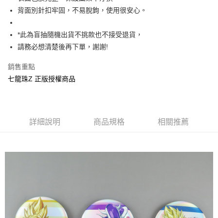
背面別針扣牢固，不易脫鉤，使用很安心。
街口支付
悠遊付
*此為盲抽隨機出貨不挑款也不接受退貨，
請務必想清楚後再下單，謝謝!
AFTEE先享後付
相關說明
銷售重點
【關於「AFTEE先享後付」】
七龍珠Z 正版授權商品
ATM付款
AFTEE先享後付是「在收到商品之後才付款」的支付方式。 讓您購物簡單
便利好安心！
１．簡單：不需註冊會員、不需綁卡、不需儲值。
運送方式
２．便利：只要手機號碼，簡訊認證，即可結帳。
３．安心：先確認商品／服務後，再付款。
全家付款取貨
詳細說明
商品規格
相關推薦
每筆NT$60，滿NT$499(含以上)免運費
【「AFTEE先享後付」結帳流程】
１．於結帳方式選擇「AFTEE先享後付」後，將跳轉至「AFTEE先享後付」
付款後全家取貨
結帳頁面，進行簡訊認證並確認金額後，即可完成結帳。
２．訂單成立數日內，您將收到繳費通知簡訊。
每筆NT$60，滿NT$499(含以上)免運費
３．收到繳費通知簡訊後14天內，點擊此簡訊中的連結，可透過四大超商／
ATM／網路銀行／等多元方式進行付款，方視為交易完成。
7-11付款取貨
※ 請注意：結帳手續完成當下不需立刻繳費，但若您需要取消訂單，請聯絡
每筆NT$60，滿NT$499(含以上)免運費
購買商品的店家。未經商家同意取消之訂單仍視為有效，需透過AFTEE先享
後付繳納相關費用。
付款後7-11取貨
※ 交易是否成功請以「AFTEE先享後付 」之結帳頁面顯示為準，若有關於