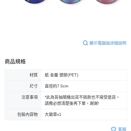
顯示電腦版詳細說明
商品規格
材質
紙 金屬 塑膠(PET)
尺寸
直徑約7.5cm
注意事項
*此為盲抽隨機出貨不挑款也不接受退貨，
請務必想清楚後再下單，謝謝!
包裝內容物
大徽章x1
客服