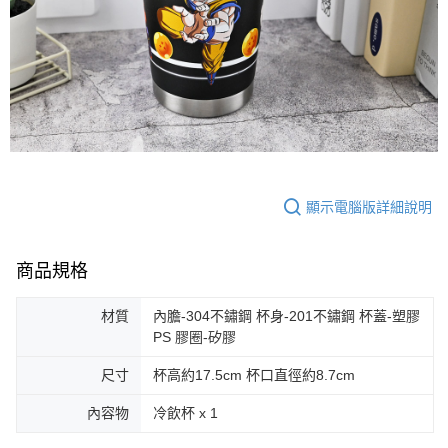
顯示電腦版詳細說明
商品規格
材質
內膽-304不鏽鋼 杯身-201不鏽鋼 杯蓋-塑膠
PS 膠圈-矽膠
尺寸
杯高約17.5cm 杯口直徑約8.7cm
內容物
冷飲杯 x 1