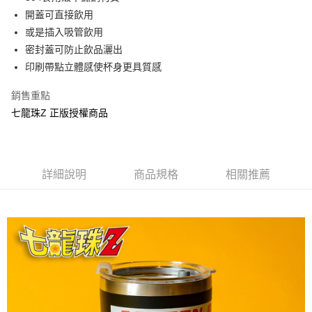
開蓋可直接飲用
街口支付
或是插入吸管飲用
悠遊付
密封蓋可防止飲品灑出
印刷帶點立體感使杯身更具質感
AFTEE先享後付
相關說明
銷售重點
【關於「AFTEE先享後付」】
七龍珠Z 正版授權商品
ATM付款
AFTEE先享後付是「在收到商品之後才付款」的支付方式。 讓您購物簡單
便利好安心！
１．簡單：不需註冊會員、不需綁卡、不需儲值。
運送方式
２．便利：只要手機號碼，簡訊認證，即可結帳。
３．安心：先確認商品／服務後，再付款。
全家付款取貨
詳細說明
商品規格
相關推薦
每筆NT$60，滿NT$499(含以上)免運費
【「AFTEE先享後付」結帳流程】
１．於結帳方式選擇「AFTEE先享後付」後，將跳轉至「AFTEE先享後付」
付款後全家取貨
結帳頁面，進行簡訊認證並確認金額後，即可完成結帳。
２．訂單成立數日內，您將收到繳費通知簡訊。
每筆NT$60，滿NT$499(含以上)免運費
３．收到繳費通知簡訊後14天內，點擊此簡訊中的連結，可透過四大超商／
ATM／網路銀行／等多元方式進行付款，方視為交易完成。
7-11付款取貨
※ 請注意：結帳手續完成當下不需立刻繳費，但若您需要取消訂單，請聯絡
每筆NT$60，滿NT$499(含以上)免運費
購買商品的店家。未經商家同意取消之訂單仍視為有效，需透過AFTEE先享
後付繳納相關費用。
付款後7-11取貨
※ 交易是否成功請以「AFTEE先享後付 」之結帳頁面顯示為準，若有關於