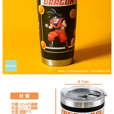
是否繳費成功／繳費後需取消欲退款等相關疑問，請聯繫「AFTEE先享後付
每筆NT$60，滿NT$499(含以上)免運費
客戶支援中心」
https://netprotections.freshdesk.com/support/home
宅配
【注意事項】
１．透過由恩沛科技股份有限公司提供之「AFTEE先享後付」服務完成之交
每筆NT$120，滿NT$499(含以上)免運費
易，需依本服務之必要範圍內提供個人資料，並將交易相關給付款項請求債
權轉讓予恩沛科技股份有限公司。
海外宅配
查看運費
２．關於個人資料處理事宜，請瀏覽以下網址：
https://aftee.tw/terms/#terms3
３．未成年的使用者請事先徵得法定代理人或監護人之同意方可使用
「AFTEE先享後付」，若未經同意申辦者引起之損失，本公司不負相關責
任。
４．使用「AFTEE先享後付」時，將依據個別帳號之用戶狀況，依本公司即
時審查核予不同之上限額度；若仍有額度不足之情形，本公司將視審查結果
請求用戶進行身份認證。
５．嚴禁一人註冊多個帳號或使用他人資訊註冊。若發現惡意使用之情形，
恩沛科技股份有限公司將有權停止該用戶之使用額度並採取法律行動。