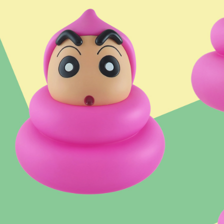
「AFTE
任。
４．使用「
即時審查
結果請求
５．嚴禁
形，恩沛
動。