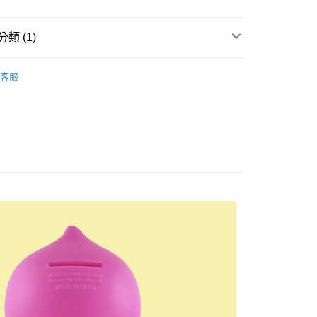
心！
：不需註冊會員、不需綁卡、不需儲值。
：只要手機號碼，簡訊認證，即可結帳。
類 (1)
：先確認商品／服務後，再付款。
取貨
EE先享後付」結帳流程】
客服
0，滿NT$499(含以上)免運費
方式選擇「AFTEE先享後付」後，將跳轉至「AFTEE先享後
頁面，進行簡訊認證並確認金額後，即可完成結帳。
家取貨
成立數日內，您將收到繳費通知簡訊。
費通知簡訊後14天內，點擊此簡訊中的連結，可透過四大超商
0，滿NT$499(含以上)免運費
網路銀行／等多元方式進行付款，方視為交易完成。
：結帳手續完成當下不需立刻繳費，但若您需要取消訂單，請聯
取貨
的店家。未經商家同意取消之訂單仍視為有效，需透過AFTEE
繳納相關費用。
0，滿NT$499(含以上)免運費
否成功請以「AFTEE先享後付 」之結帳頁面顯示為準，若有關於
功／繳費後需取消欲退款等相關疑問，請聯繫「AFTEE先享後
1取貨
援中心」
https://netprotections.freshdesk.com/support/home
0，滿NT$499(含以上)免運費
項】
恩沛科技股份有限公司提供之「AFTEE先享後付」服務完成之
依本服務之必要範圍內提供個人資料，並將交易相關給付款項請
20，滿NT$499(含以上)免運費
讓予恩沛科技股份有限公司。
個人資料處理事宜，請瀏覽以下網址：
查看運費
ee.tw/terms/#terms3
年的使用者請事先徵得法定代理人或監護人之同意方可使用