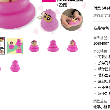
付款與運
超取滿NT$
付款方式
商品特色
信用卡一
商品編號
10694907
超商取貨
商品特色
LINE Pay
可愛小
投幣孔
Apple Pay
精準建
街口支付
使造型
底部扭
悠遊付
還不快
AFTEE先
讓小新
相關說明
銷售重點
【關於「A
ATM付款
蠟筆小新 
AFTEE