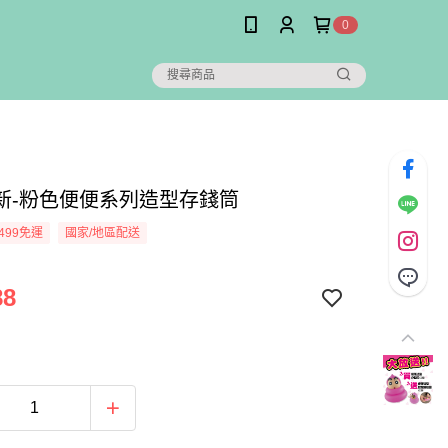
0
新-粉色便便系列造型存錢筒
499免運
國家/地區配送
88