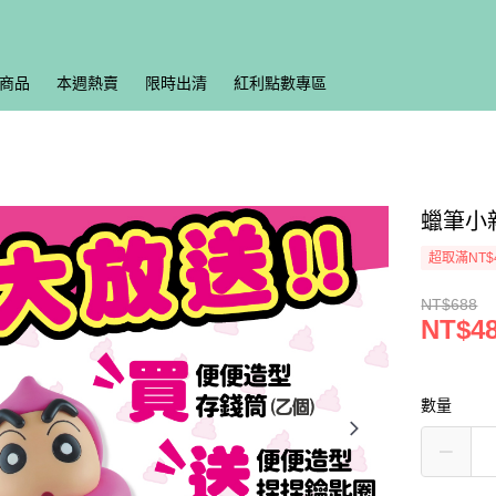
商品
本週熱賣
限時出清
紅利點數專區
蠟筆小
超取滿NT$
NT$688
NT$4
數量