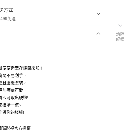
送方式
499免運
清除
紀錄
次付款
付款
新便便造型存錢筒來啦!!
寬闊不易刮手，
模且細緻塗裝，
更加療癒可愛，
轉即可取出硬幣!
來搶購一波~
享後付
守護你的錢錢!
FTEE先享後付」】
國際影視官方授權
先享後付是「在收到商品之後才付款」的支付方式。 讓您購物簡單