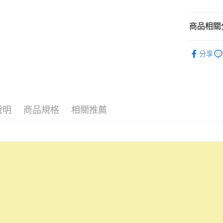
便利好安
１．簡單
２．便利
運送方式
商品相關分
３．安心
全家付款
蠟筆小新
【「AFT
分享
每筆NT$6
１．於結帳
付」結帳
付款後全
２．訂單
３．收到繳
每筆NT$6
／ATM／
※ 請注意
7-11付款
說明
商品規格
相關推薦
絡購買商品
先享後付
每筆NT$6
※ 交易是
是否繳費成
付款後7-1
付客戶支
每筆NT$6
【注意事
宅配
１．透過由
交易，需
每筆NT$1
求債權轉
２．關於
海外宅配
https://aft
３．未成