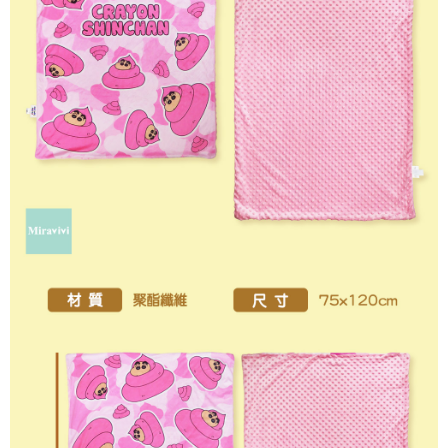
是否繳費成功／繳費後需取消欲退款等相關疑問，請聯繫「AFTEE先享後付
每筆NT$60，滿NT$499(含以上)免運費
客戶支援中心」
https://netprotections.freshdesk.com/support/home
宅配
【注意事項】
１．透過由恩沛科技股份有限公司提供之「AFTEE先享後付」服務完成之交
每筆NT$120，滿NT$499(含以上)免運費
易，需依本服務之必要範圍內提供個人資料，並將交易相關給付款項請求債
權轉讓予恩沛科技股份有限公司。
海外宅配
查看運費
２．關於個人資料處理事宜，請瀏覽以下網址：
https://aftee.tw/terms/#terms3
３．未成年的使用者請事先徵得法定代理人或監護人之同意方可使用
「AFTEE先享後付」，若未經同意申辦者引起之損失，本公司不負相關責
任。
４．使用「AFTEE先享後付」時，將依據個別帳號之用戶狀況，依本公司即
時審查核予不同之上限額度；若仍有額度不足之情形，本公司將視審查結果
請求用戶進行身份認證。
５．嚴禁一人註冊多個帳號或使用他人資訊註冊。若發現惡意使用之情形，
恩沛科技股份有限公司將有權停止該用戶之使用額度並採取法律行動。