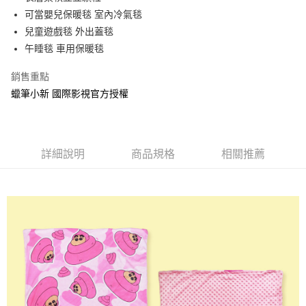
可當嬰兒保暖毯 室內冷氣毯
街口支付
兒童遊戲毯 外出蓋毯
悠遊付
午睡毯 車用保暖毯
AFTEE先享後付
銷售重點
相關說明
蠟筆小新 國際影視官方授權
【關於「AFTEE先享後付」】
ATM付款
AFTEE先享後付是「在收到商品之後才付款」的支付方式。 讓您購物簡單
便利好安心！
１．簡單：不需註冊會員、不需綁卡、不需儲值。
運送方式
２．便利：只要手機號碼，簡訊認證，即可結帳。
詳細說明
商品規格
相關推薦
３．安心：先確認商品／服務後，再付款。
全家付款取貨
每筆NT$60，滿NT$499(含以上)免運費
【「AFTEE先享後付」結帳流程】
１．於結帳方式選擇「AFTEE先享後付」後，將跳轉至「AFTEE先享後付」
付款後全家取貨
結帳頁面，進行簡訊認證並確認金額後，即可完成結帳。
２．訂單成立數日內，您將收到繳費通知簡訊。
每筆NT$60，滿NT$499(含以上)免運費
３．收到繳費通知簡訊後14天內，點擊此簡訊中的連結，可透過四大超商／
ATM／網路銀行／等多元方式進行付款，方視為交易完成。
7-11付款取貨
※ 請注意：結帳手續完成當下不需立刻繳費，但若您需要取消訂單，請聯絡
每筆NT$60，滿NT$499(含以上)免運費
購買商品的店家。未經商家同意取消之訂單仍視為有效，需透過AFTEE先享
後付繳納相關費用。
付款後7-11取貨
※ 交易是否成功請以「AFTEE先享後付 」之結帳頁面顯示為準，若有關於