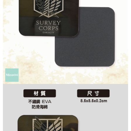
付款後7-11取貨
※ 交易是否成功請以「AFTEE先享後付 」之結帳頁面顯示為準，若有關於
是否繳費成功／繳費後需取消欲退款等相關疑問，請聯繫「AFTEE先享後付
每筆NT$60，滿NT$499(含以上)免運費
客戶支援中心」
https://netprotections.freshdesk.com/support/home
宅配
【注意事項】
１．透過由恩沛科技股份有限公司提供之「AFTEE先享後付」服務完成之交
每筆NT$120，滿NT$499(含以上)免運費
易，需依本服務之必要範圍內提供個人資料，並將交易相關給付款項請求債
權轉讓予恩沛科技股份有限公司。
海外宅配
查看運費
２．關於個人資料處理事宜，請瀏覽以下網址：
https://aftee.tw/terms/#terms3
３．未成年的使用者請事先徵得法定代理人或監護人之同意方可使用
「AFTEE先享後付」，若未經同意申辦者引起之損失，本公司不負相關責
任。
４．使用「AFTEE先享後付」時，將依據個別帳號之用戶狀況，依本公司即
時審查核予不同之上限額度；若仍有額度不足之情形，本公司將視審查結果
請求用戶進行身份認證。
５．嚴禁一人註冊多個帳號或使用他人資訊註冊。若發現惡意使用之情形，
恩沛科技股份有限公司將有權停止該用戶之使用額度並採取法律行動。