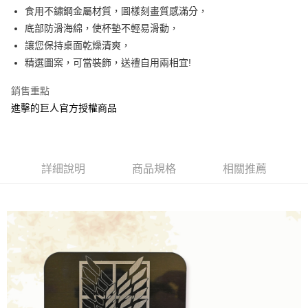
Apple Pay
食用不鏽鋼金屬材質，圖樣刻畫質感滿分，
底部防滑海綿，使杯墊不輕易滑動，
街口支付
讓您保持桌面乾燥清爽，
悠遊付
精選圖案，可當裝飾，送禮自用兩相宜!
AFTEE先享後付
銷售重點
相關說明
進擊的巨人官方授權商品
【關於「AFTEE先享後付」】
ATM付款
AFTEE先享後付是「在收到商品之後才付款」的支付方式。 讓您購物簡單
便利好安心！
１．簡單：不需註冊會員、不需綁卡、不需儲值。
運送方式
２．便利：只要手機號碼，簡訊認證，即可結帳。
詳細說明
商品規格
相關推薦
３．安心：先確認商品／服務後，再付款。
全家付款取貨
每筆NT$60，滿NT$499(含以上)免運費
【「AFTEE先享後付」結帳流程】
１．於結帳方式選擇「AFTEE先享後付」後，將跳轉至「AFTEE先享後付」
付款後全家取貨
結帳頁面，進行簡訊認證並確認金額後，即可完成結帳。
２．訂單成立數日內，您將收到繳費通知簡訊。
每筆NT$60，滿NT$499(含以上)免運費
３．收到繳費通知簡訊後14天內，點擊此簡訊中的連結，可透過四大超商／
ATM／網路銀行／等多元方式進行付款，方視為交易完成。
7-11付款取貨
※ 請注意：結帳手續完成當下不需立刻繳費，但若您需要取消訂單，請聯絡
每筆NT$60，滿NT$499(含以上)免運費
購買商品的店家。未經商家同意取消之訂單仍視為有效，需透過AFTEE先享
後付繳納相關費用。