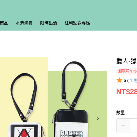
商品
本週熱賣
限時出清
紅利點數專區
獵人-
超取滿NT$
5 (
1
NT$2
數量