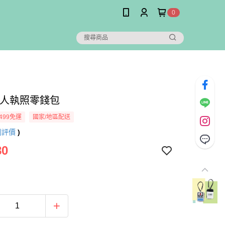
0
獵人執照零錢包
499免運
國家/地區配送
則評價
)
80