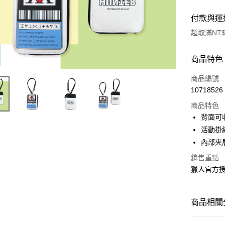
付款與運
超取滿NT$
付款方式
商品特色
信用卡一
商品編號
10718526
超商取貨
商品特色
LINE Pay
背面可
活動掛
Apple Pay
內部夾
街口支付
銷售重點
獵人官方
悠遊付
AFTEE先
相關說明
商品相關分
【關於「A
ATM付款
AFTEE
獵人