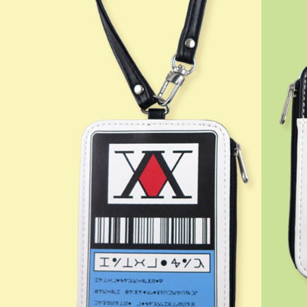
「AFTE
任。
４．使用「
即時審查
結果請求
５．嚴禁
形，恩沛
動。