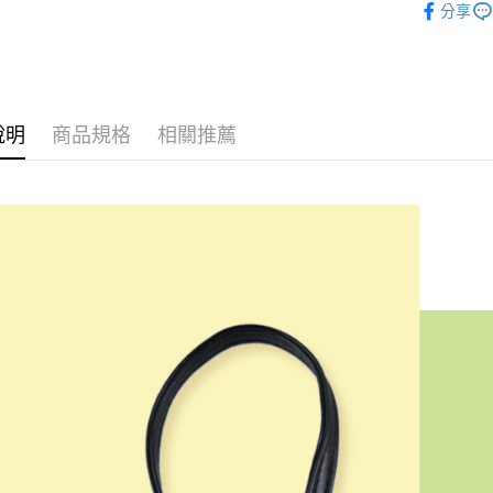
便利好安
分享
１．簡單
２．便利
運送方式
３．安心
全家付款
【「AFT
每筆NT$6
１．於結帳
說明
商品規格
相關推薦
付」結帳
付款後全
２．訂單
３．收到繳
每筆NT$6
／ATM／
※ 請注意
7-11付款
絡購買商品
先享後付
每筆NT$6
※ 交易是
是否繳費成
付款後7-1
付客戶支
每筆NT$6
【注意事
宅配
１．透過由
交易，需
每筆NT$1
求債權轉
２．關於
海外宅配
https://aft
３．未成