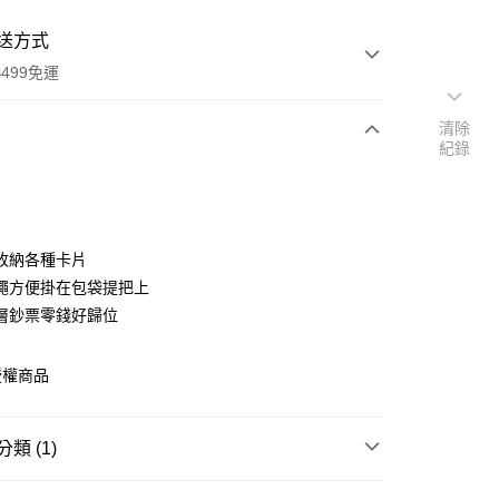
送方式
499免運
清除
紀錄
次付款
付款
收納各種卡片
繩方便掛在包袋提把上
層鈔票零錢好歸位
授權商品
享後付
類 (1)
FTEE先享後付」】
先享後付是「在收到商品之後才付款」的支付方式。 讓您購物簡單