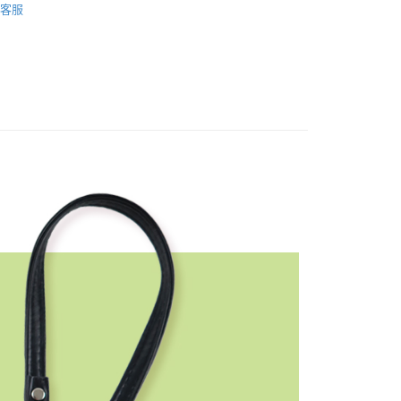
心！
客服
：不需註冊會員、不需綁卡、不需儲值。
：只要手機號碼，簡訊認證，即可結帳。
：先確認商品／服務後，再付款。
取貨
EE先享後付」結帳流程】
0，滿NT$499(含以上)免運費
方式選擇「AFTEE先享後付」後，將跳轉至「AFTEE先享後
頁面，進行簡訊認證並確認金額後，即可完成結帳。
家取貨
成立數日內，您將收到繳費通知簡訊。
費通知簡訊後14天內，點擊此簡訊中的連結，可透過四大超商
0，滿NT$499(含以上)免運費
網路銀行／等多元方式進行付款，方視為交易完成。
：結帳手續完成當下不需立刻繳費，但若您需要取消訂單，請聯
取貨
的店家。未經商家同意取消之訂單仍視為有效，需透過AFTEE
繳納相關費用。
0，滿NT$499(含以上)免運費
否成功請以「AFTEE先享後付 」之結帳頁面顯示為準，若有關於
功／繳費後需取消欲退款等相關疑問，請聯繫「AFTEE先享後
1取貨
援中心」
https://netprotections.freshdesk.com/support/home
0，滿NT$499(含以上)免運費
項】
恩沛科技股份有限公司提供之「AFTEE先享後付」服務完成之
依本服務之必要範圍內提供個人資料，並將交易相關給付款項請
20，滿NT$499(含以上)免運費
讓予恩沛科技股份有限公司。
個人資料處理事宜，請瀏覽以下網址：
查看運費
ee.tw/terms/#terms3
年的使用者請事先徵得法定代理人或監護人之同意方可使用