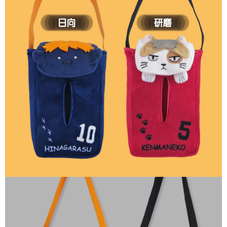
每筆NT$60，滿NT$499(含以上)免運費
購買商品的店家。未經商家同意取消之訂單仍視為有效，需透過AFTEE先享
後付繳納相關費用。
付款後7-11取貨
※ 交易是否成功請以「AFTEE先享後付 」之結帳頁面顯示為準，若有關於
是否繳費成功／繳費後需取消欲退款等相關疑問，請聯繫「AFTEE先享後付
每筆NT$60，滿NT$499(含以上)免運費
客戶支援中心」
https://netprotections.freshdesk.com/support/home
宅配
【注意事項】
１．透過由恩沛科技股份有限公司提供之「AFTEE先享後付」服務完成之交
每筆NT$120，滿NT$499(含以上)免運費
易，需依本服務之必要範圍內提供個人資料，並將交易相關給付款項請求債
權轉讓予恩沛科技股份有限公司。
海外宅配
查看運費
２．關於個人資料處理事宜，請瀏覽以下網址：
https://aftee.tw/terms/#terms3
３．未成年的使用者請事先徵得法定代理人或監護人之同意方可使用
「AFTEE先享後付」，若未經同意申辦者引起之損失，本公司不負相關責
任。
４．使用「AFTEE先享後付」時，將依據個別帳號之用戶狀況，依本公司即
時審查核予不同之上限額度；若仍有額度不足之情形，本公司將視審查結果
請求用戶進行身份認證。
５．嚴禁一人註冊多個帳號或使用他人資訊註冊。若發現惡意使用之情形，
恩沛科技股份有限公司將有權停止該用戶之使用額度並採取法律行動。