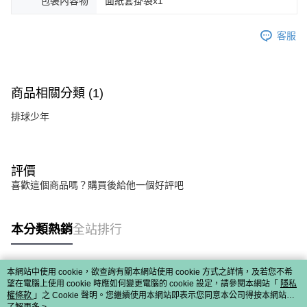
包裝內容物
面紙套掛袋x1
客服
商品相關分類 (1)
排球少年
評價
喜歡這個商品嗎？購買後給他一個好評吧
本分類熱銷
全站排行
本網站中使用 cookie，欲查詢有關本網站使用 cookie 方式之詳情，及若您不希
熱門標籤
望在電腦上使用 cookie 時應如何變更電腦的 cookie 設定，請參閱本網站「
隱私
權條款
」之 Cookie 聲明。您繼續使用本網站即表示您同意本公司得按本網站使