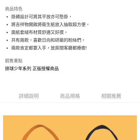
LINE Pay
商品特色
Apple Pay
掛繩設計可將其平放亦可懸掛，
將吉祥物開啟將衛生紙放入抽取超方便，
街口支付
面紙套絨布材質舒適又好摸，
悠遊付
共有兩款，喜歡日向和研磨的粉絲們，
兩款肯定都要入手，放房間客廳都療癒!
AFTEE先享後付
相關說明
銷售重點
【關於「AFTEE先享後付」】
排球少年系列 正版授權商品
ATM付款
AFTEE先享後付是「在收到商品之後才付款」的支付方式。 讓您購物簡單
便利好安心！
１．簡單：不需註冊會員、不需綁卡、不需儲值。
運送方式
２．便利：只要手機號碼，簡訊認證，即可結帳。
３．安心：先確認商品／服務後，再付款。
全家付款取貨
詳細說明
商品規格
相關推薦
每筆NT$60，滿NT$499(含以上)免運費
【「AFTEE先享後付」結帳流程】
１．於結帳方式選擇「AFTEE先享後付」後，將跳轉至「AFTEE先享後付」
付款後全家取貨
結帳頁面，進行簡訊認證並確認金額後，即可完成結帳。
２．訂單成立數日內，您將收到繳費通知簡訊。
每筆NT$60，滿NT$499(含以上)免運費
３．收到繳費通知簡訊後14天內，點擊此簡訊中的連結，可透過四大超商／
ATM／網路銀行／等多元方式進行付款，方視為交易完成。
7-11付款取貨
※ 請注意：結帳手續完成當下不需立刻繳費，但若您需要取消訂單，請聯絡