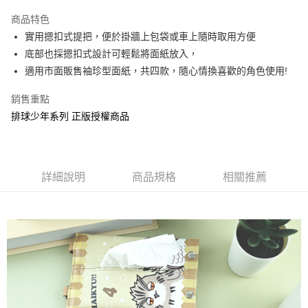
LINE Pay
商品特色
Apple Pay
實用摁扣式提把，便於掛牆上包袋或車上隨時取用方便
底部也採摁扣式設計可輕鬆將面紙放入，
街口支付
適用市面販售袖珍型面紙，共四款，隨心情換喜歡的角色使用!
悠遊付
銷售重點
AFTEE先享後付
排球少年系列 正版授權商品
相關說明
【關於「AFTEE先享後付」】
ATM付款
AFTEE先享後付是「在收到商品之後才付款」的支付方式。 讓您購物簡單
便利好安心！
詳細說明
商品規格
相關推薦
１．簡單：不需註冊會員、不需綁卡、不需儲值。
運送方式
２．便利：只要手機號碼，簡訊認證，即可結帳。
３．安心：先確認商品／服務後，再付款。
全家付款取貨
每筆NT$60，滿NT$499(含以上)免運費
【「AFTEE先享後付」結帳流程】
１．於結帳方式選擇「AFTEE先享後付」後，將跳轉至「AFTEE先享後付」
付款後全家取貨
結帳頁面，進行簡訊認證並確認金額後，即可完成結帳。
２．訂單成立數日內，您將收到繳費通知簡訊。
每筆NT$60，滿NT$499(含以上)免運費
３．收到繳費通知簡訊後14天內，點擊此簡訊中的連結，可透過四大超商／
ATM／網路銀行／等多元方式進行付款，方視為交易完成。
7-11付款取貨
※ 請注意：結帳手續完成當下不需立刻繳費，但若您需要取消訂單，請聯絡