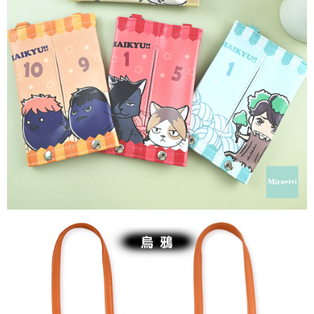
每筆NT$60，滿NT$499(含以上)免運費
購買商品的店家。未經商家同意取消之訂單仍視為有效，需透過AFTEE先享
後付繳納相關費用。
付款後7-11取貨
※ 交易是否成功請以「AFTEE先享後付 」之結帳頁面顯示為準，若有關於
是否繳費成功／繳費後需取消欲退款等相關疑問，請聯繫「AFTEE先享後付
每筆NT$60，滿NT$499(含以上)免運費
客戶支援中心」
https://netprotections.freshdesk.com/support/home
宅配
【注意事項】
１．透過由恩沛科技股份有限公司提供之「AFTEE先享後付」服務完成之交
每筆NT$120，滿NT$499(含以上)免運費
易，需依本服務之必要範圍內提供個人資料，並將交易相關給付款項請求債
權轉讓予恩沛科技股份有限公司。
海外宅配
查看運費
２．關於個人資料處理事宜，請瀏覽以下網址：
https://aftee.tw/terms/#terms3
３．未成年的使用者請事先徵得法定代理人或監護人之同意方可使用
「AFTEE先享後付」，若未經同意申辦者引起之損失，本公司不負相關責
任。
４．使用「AFTEE先享後付」時，將依據個別帳號之用戶狀況，依本公司即
時審查核予不同之上限額度；若仍有額度不足之情形，本公司將視審查結果
請求用戶進行身份認證。
５．嚴禁一人註冊多個帳號或使用他人資訊註冊。若發現惡意使用之情形，
恩沛科技股份有限公司將有權停止該用戶之使用額度並採取法律行動。