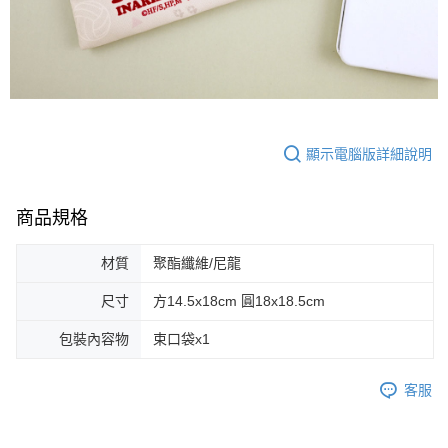
顯示電腦版詳細說明
商品規格
材質
聚酯纖維/尼龍
尺寸
方14.5x18cm 圓18x18.5cm
包裝內容物
束口袋x1
客服