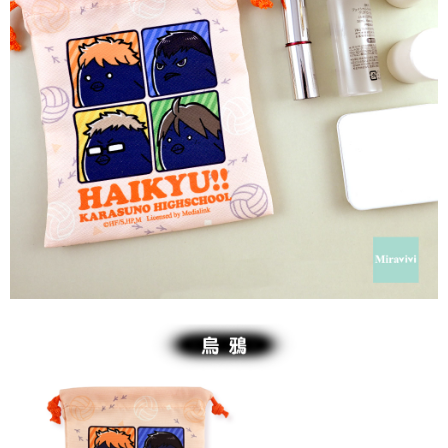
每筆NT$60，滿NT$499(含以上)免運費
購買商品的店家。未經商家同意取消之訂單仍視為有效，需透過AFTEE先享
後付繳納相關費用。
付款後7-11取貨
※ 交易是否成功請以「AFTEE先享後付 」之結帳頁面顯示為準，若有關於
是否繳費成功／繳費後需取消欲退款等相關疑問，請聯繫「AFTEE先享後付
每筆NT$60，滿NT$499(含以上)免運費
客戶支援中心」
https://netprotections.freshdesk.com/support/home
宅配
【注意事項】
１．透過由恩沛科技股份有限公司提供之「AFTEE先享後付」服務完成之交
每筆NT$120，滿NT$499(含以上)免運費
易，需依本服務之必要範圍內提供個人資料，並將交易相關給付款項請求債
權轉讓予恩沛科技股份有限公司。
海外宅配
查看運費
２．關於個人資料處理事宜，請瀏覽以下網址：
https://aftee.tw/terms/#terms3
３．未成年的使用者請事先徵得法定代理人或監護人之同意方可使用
「AFTEE先享後付」，若未經同意申辦者引起之損失，本公司不負相關責
任。
４．使用「AFTEE先享後付」時，將依據個別帳號之用戶狀況，依本公司即
時審查核予不同之上限額度；若仍有額度不足之情形，本公司將視審查結果
請求用戶進行身份認證。
５．嚴禁一人註冊多個帳號或使用他人資訊註冊。若發現惡意使用之情形，
恩沛科技股份有限公司將有權停止該用戶之使用額度並採取法律行動。