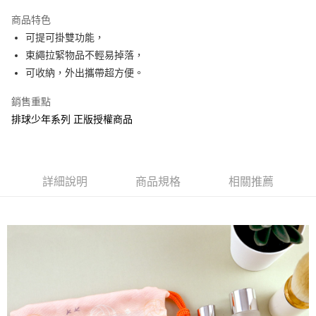
LINE Pay
商品特色
Apple Pay
可提可掛雙功能，
束繩拉緊物品不輕易掉落，
街口支付
可收納，外出攜帶超方便。
悠遊付
銷售重點
AFTEE先享後付
排球少年系列 正版授權商品
相關說明
【關於「AFTEE先享後付」】
ATM付款
AFTEE先享後付是「在收到商品之後才付款」的支付方式。 讓您購物簡單
便利好安心！
詳細說明
商品規格
相關推薦
１．簡單：不需註冊會員、不需綁卡、不需儲值。
運送方式
２．便利：只要手機號碼，簡訊認證，即可結帳。
３．安心：先確認商品／服務後，再付款。
全家付款取貨
每筆NT$60，滿NT$499(含以上)免運費
【「AFTEE先享後付」結帳流程】
１．於結帳方式選擇「AFTEE先享後付」後，將跳轉至「AFTEE先享後付」
付款後全家取貨
結帳頁面，進行簡訊認證並確認金額後，即可完成結帳。
２．訂單成立數日內，您將收到繳費通知簡訊。
每筆NT$60，滿NT$499(含以上)免運費
３．收到繳費通知簡訊後14天內，點擊此簡訊中的連結，可透過四大超商／
ATM／網路銀行／等多元方式進行付款，方視為交易完成。
7-11付款取貨
※ 請注意：結帳手續完成當下不需立刻繳費，但若您需要取消訂單，請聯絡