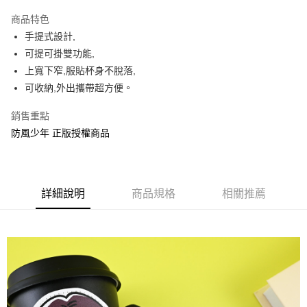
LINE Pay
商品特色
Apple Pay
手提式設計,
可提可掛雙功能,
街口支付
上寬下窄,服貼杯身不脫落,
悠遊付
可收納,外出攜帶超方便。
AFTEE先享後付
銷售重點
相關說明
防風少年 正版授權商品
【關於「AFTEE先享後付」】
ATM付款
AFTEE先享後付是「在收到商品之後才付款」的支付方式。 讓您購物簡單
便利好安心！
１．簡單：不需註冊會員、不需綁卡、不需儲值。
運送方式
２．便利：只要手機號碼，簡訊認證，即可結帳。
詳細說明
商品規格
相關推薦
３．安心：先確認商品／服務後，再付款。
全家付款取貨
每筆NT$60，滿NT$499(含以上)免運費
【「AFTEE先享後付」結帳流程】
１．於結帳方式選擇「AFTEE先享後付」後，將跳轉至「AFTEE先享後付」
付款後全家取貨
結帳頁面，進行簡訊認證並確認金額後，即可完成結帳。
２．訂單成立數日內，您將收到繳費通知簡訊。
每筆NT$60，滿NT$499(含以上)免運費
３．收到繳費通知簡訊後14天內，點擊此簡訊中的連結，可透過四大超商／
ATM／網路銀行／等多元方式進行付款，方視為交易完成。
7-11付款取貨
※ 請注意：結帳手續完成當下不需立刻繳費，但若您需要取消訂單，請聯絡