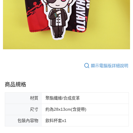
顯示電腦版詳細說明
商品規格
材質
聚酯纖維/合成皮革
尺寸
約為28x13cm(含提帶)
包裝內容物
飲料杯套x1