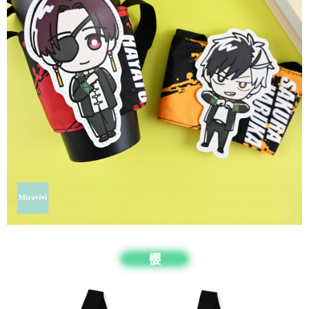
每筆NT$60，滿NT$499(含以上)免運費
購買商品的店家。未經商家同意取消之訂單仍視為有效，需透過AFTEE先享
後付繳納相關費用。
付款後7-11取貨
※ 交易是否成功請以「AFTEE先享後付 」之結帳頁面顯示為準，若有關於
是否繳費成功／繳費後需取消欲退款等相關疑問，請聯繫「AFTEE先享後付
每筆NT$60，滿NT$499(含以上)免運費
客戶支援中心」
https://netprotections.freshdesk.com/support/home
宅配
【注意事項】
１．透過由恩沛科技股份有限公司提供之「AFTEE先享後付」服務完成之交
每筆NT$120，滿NT$499(含以上)免運費
易，需依本服務之必要範圍內提供個人資料，並將交易相關給付款項請求債
權轉讓予恩沛科技股份有限公司。
海外宅配
查看運費
２．關於個人資料處理事宜，請瀏覽以下網址：
https://aftee.tw/terms/#terms3
３．未成年的使用者請事先徵得法定代理人或監護人之同意方可使用
「AFTEE先享後付」，若未經同意申辦者引起之損失，本公司不負相關責
任。
４．使用「AFTEE先享後付」時，將依據個別帳號之用戶狀況，依本公司即
時審查核予不同之上限額度；若仍有額度不足之情形，本公司將視審查結果
請求用戶進行身份認證。
５．嚴禁一人註冊多個帳號或使用他人資訊註冊。若發現惡意使用之情形，
恩沛科技股份有限公司將有權停止該用戶之使用額度並採取法律行動。