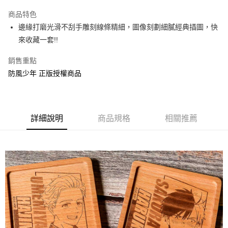
LINE Pay
商品特色
Apple Pay
邊緣打磨光滑不刮手雕刻線條精細，圖像刻劃細膩經典插圖，快
來收藏一套!!
街口支付
銷售重點
悠遊付
防風少年 正版授權商品
AFTEE先享後付
相關說明
【關於「AFTEE先享後付」】
ATM付款
AFTEE先享後付是「在收到商品之後才付款」的支付方式。 讓您購物簡單
詳細說明
商品規格
相關推薦
便利好安心！
１．簡單：不需註冊會員、不需綁卡、不需儲值。
運送方式
２．便利：只要手機號碼，簡訊認證，即可結帳。
３．安心：先確認商品／服務後，再付款。
全家付款取貨
每筆NT$60，滿NT$499(含以上)免運費
【「AFTEE先享後付」結帳流程】
１．於結帳方式選擇「AFTEE先享後付」後，將跳轉至「AFTEE先享後付」
付款後全家取貨
結帳頁面，進行簡訊認證並確認金額後，即可完成結帳。
２．訂單成立數日內，您將收到繳費通知簡訊。
每筆NT$60，滿NT$499(含以上)免運費
３．收到繳費通知簡訊後14天內，點擊此簡訊中的連結，可透過四大超商／
ATM／網路銀行／等多元方式進行付款，方視為交易完成。
7-11付款取貨
※ 請注意：結帳手續完成當下不需立刻繳費，但若您需要取消訂單，請聯絡