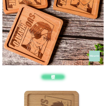
每筆NT$60，滿NT$499(含以上)免運費
購買商品的店家。未經商家同意取消之訂單仍視為有效，需透過AFTEE先享
後付繳納相關費用。
付款後7-11取貨
※ 交易是否成功請以「AFTEE先享後付 」之結帳頁面顯示為準，若有關於
是否繳費成功／繳費後需取消欲退款等相關疑問，請聯繫「AFTEE先享後付
每筆NT$60，滿NT$499(含以上)免運費
客戶支援中心」
https://netprotections.freshdesk.com/support/home
宅配
【注意事項】
１．透過由恩沛科技股份有限公司提供之「AFTEE先享後付」服務完成之交
每筆NT$120，滿NT$499(含以上)免運費
易，需依本服務之必要範圍內提供個人資料，並將交易相關給付款項請求債
權轉讓予恩沛科技股份有限公司。
海外宅配
查看運費
２．關於個人資料處理事宜，請瀏覽以下網址：
https://aftee.tw/terms/#terms3
３．未成年的使用者請事先徵得法定代理人或監護人之同意方可使用
「AFTEE先享後付」，若未經同意申辦者引起之損失，本公司不負相關責
任。
４．使用「AFTEE先享後付」時，將依據個別帳號之用戶狀況，依本公司即
時審查核予不同之上限額度；若仍有額度不足之情形，本公司將視審查結果
請求用戶進行身份認證。
５．嚴禁一人註冊多個帳號或使用他人資訊註冊。若發現惡意使用之情形，
恩沛科技股份有限公司將有權停止該用戶之使用額度並採取法律行動。