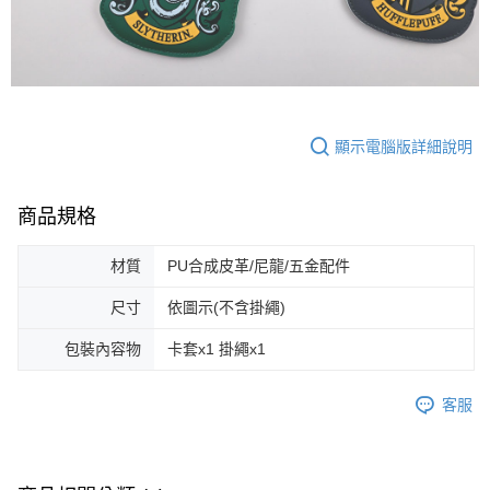
顯示電腦版詳細說明
商品規格
材質
PU合成皮革/尼龍/五金配件
尺寸
依圖示(不含掛繩)
包裝內容物
卡套x1 掛繩x1
客服