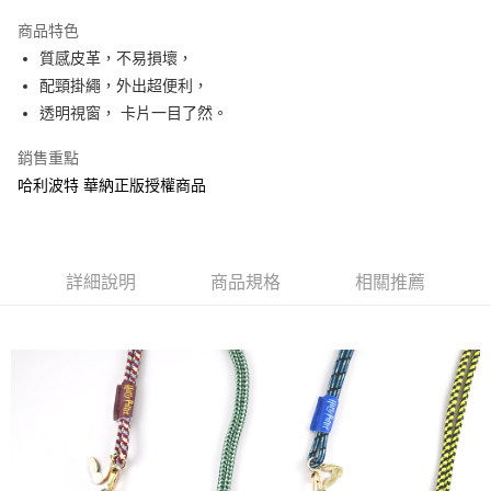
LINE Pay
商品特色
Apple Pay
質感皮革，不易損壞，
配頸掛繩，外出超便利，
街口支付
透明視窗， 卡片一目了然。
悠遊付
銷售重點
AFTEE先享後付
哈利波特 華納正版授權商品
相關說明
【關於「AFTEE先享後付」】
ATM付款
AFTEE先享後付是「在收到商品之後才付款」的支付方式。 讓您購物簡單
便利好安心！
詳細說明
商品規格
相關推薦
１．簡單：不需註冊會員、不需綁卡、不需儲值。
運送方式
２．便利：只要手機號碼，簡訊認證，即可結帳。
３．安心：先確認商品／服務後，再付款。
全家付款取貨
每筆NT$60，滿NT$499(含以上)免運費
【「AFTEE先享後付」結帳流程】
１．於結帳方式選擇「AFTEE先享後付」後，將跳轉至「AFTEE先享後付」
付款後全家取貨
結帳頁面，進行簡訊認證並確認金額後，即可完成結帳。
２．訂單成立數日內，您將收到繳費通知簡訊。
每筆NT$60，滿NT$499(含以上)免運費
３．收到繳費通知簡訊後14天內，點擊此簡訊中的連結，可透過四大超商／
ATM／網路銀行／等多元方式進行付款，方視為交易完成。
7-11付款取貨
※ 請注意：結帳手續完成當下不需立刻繳費，但若您需要取消訂單，請聯絡