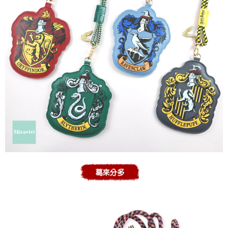
每筆NT$60，滿NT$499(含以上)免運費
購買商品的店家。未經商家同意取消之訂單仍視為有效，需透過AFTEE先享
後付繳納相關費用。
付款後7-11取貨
※ 交易是否成功請以「AFTEE先享後付 」之結帳頁面顯示為準，若有關於
是否繳費成功／繳費後需取消欲退款等相關疑問，請聯繫「AFTEE先享後付
每筆NT$60，滿NT$499(含以上)免運費
客戶支援中心」
https://netprotections.freshdesk.com/support/home
宅配
【注意事項】
１．透過由恩沛科技股份有限公司提供之「AFTEE先享後付」服務完成之交
每筆NT$120，滿NT$499(含以上)免運費
易，需依本服務之必要範圍內提供個人資料，並將交易相關給付款項請求債
權轉讓予恩沛科技股份有限公司。
海外宅配
查看運費
２．關於個人資料處理事宜，請瀏覽以下網址：
https://aftee.tw/terms/#terms3
３．未成年的使用者請事先徵得法定代理人或監護人之同意方可使用
「AFTEE先享後付」，若未經同意申辦者引起之損失，本公司不負相關責
任。
４．使用「AFTEE先享後付」時，將依據個別帳號之用戶狀況，依本公司即
時審查核予不同之上限額度；若仍有額度不足之情形，本公司將視審查結果
請求用戶進行身份認證。
５．嚴禁一人註冊多個帳號或使用他人資訊註冊。若發現惡意使用之情形，
恩沛科技股份有限公司將有權停止該用戶之使用額度並採取法律行動。