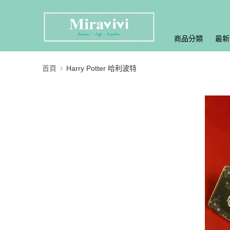
商品分類
最新
首頁
Harry Potter 哈利波特