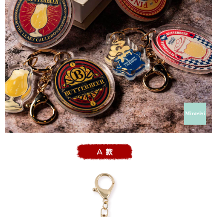
每筆NT$60，滿NT$499(含以上)免運費
購買商品的店家。未經商家同意取消之訂單仍視為有效，需透過AFTEE先享
後付繳納相關費用。
付款後7-11取貨
※ 交易是否成功請以「AFTEE先享後付 」之結帳頁面顯示為準，若有關於
是否繳費成功／繳費後需取消欲退款等相關疑問，請聯繫「AFTEE先享後付
每筆NT$60，滿NT$499(含以上)免運費
客戶支援中心」
https://netprotections.freshdesk.com/support/home
宅配
【注意事項】
１．透過由恩沛科技股份有限公司提供之「AFTEE先享後付」服務完成之交
每筆NT$120，滿NT$499(含以上)免運費
易，需依本服務之必要範圍內提供個人資料，並將交易相關給付款項請求債
權轉讓予恩沛科技股份有限公司。
海外宅配
查看運費
２．關於個人資料處理事宜，請瀏覽以下網址：
https://aftee.tw/terms/#terms3
３．未成年的使用者請事先徵得法定代理人或監護人之同意方可使用
「AFTEE先享後付」，若未經同意申辦者引起之損失，本公司不負相關責
任。
４．使用「AFTEE先享後付」時，將依據個別帳號之用戶狀況，依本公司即
時審查核予不同之上限額度；若仍有額度不足之情形，本公司將視審查結果
請求用戶進行身份認證。
５．嚴禁一人註冊多個帳號或使用他人資訊註冊。若發現惡意使用之情形，
恩沛科技股份有限公司將有權停止該用戶之使用額度並採取法律行動。