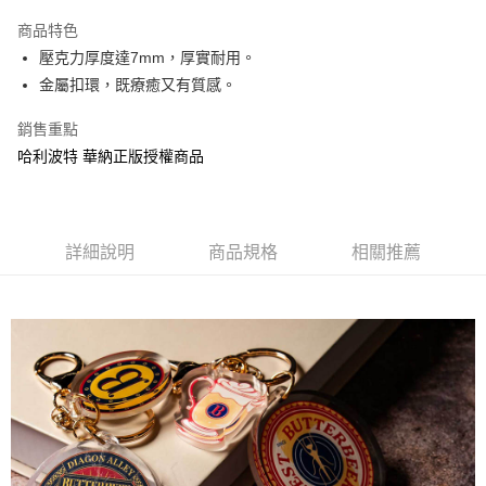
LINE Pay
商品特色
Apple Pay
壓克力厚度達7mm，厚實耐用。
金屬扣環，既療癒又有質感。
街口支付
銷售重點
悠遊付
哈利波特 華納正版授權商品
AFTEE先享後付
相關說明
【關於「AFTEE先享後付」】
ATM付款
AFTEE先享後付是「在收到商品之後才付款」的支付方式。 讓您購物簡單
詳細說明
商品規格
相關推薦
便利好安心！
１．簡單：不需註冊會員、不需綁卡、不需儲值。
運送方式
２．便利：只要手機號碼，簡訊認證，即可結帳。
３．安心：先確認商品／服務後，再付款。
全家付款取貨
每筆NT$60，滿NT$499(含以上)免運費
【「AFTEE先享後付」結帳流程】
１．於結帳方式選擇「AFTEE先享後付」後，將跳轉至「AFTEE先享後付」
付款後全家取貨
結帳頁面，進行簡訊認證並確認金額後，即可完成結帳。
２．訂單成立數日內，您將收到繳費通知簡訊。
每筆NT$60，滿NT$499(含以上)免運費
３．收到繳費通知簡訊後14天內，點擊此簡訊中的連結，可透過四大超商／
ATM／網路銀行／等多元方式進行付款，方視為交易完成。
7-11付款取貨
※ 請注意：結帳手續完成當下不需立刻繳費，但若您需要取消訂單，請聯絡