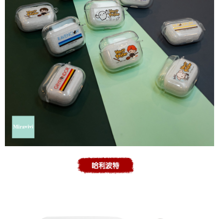
每筆NT$60，滿NT$499(含以上)免運費
購買商品的店家。未經商家同意取消之訂單仍視為有效，需透過AFTEE先享
後付繳納相關費用。
付款後7-11取貨
※ 交易是否成功請以「AFTEE先享後付 」之結帳頁面顯示為準，若有關於
是否繳費成功／繳費後需取消欲退款等相關疑問，請聯繫「AFTEE先享後付
每筆NT$60，滿NT$499(含以上)免運費
客戶支援中心」
https://netprotections.freshdesk.com/support/home
宅配
【注意事項】
１．透過由恩沛科技股份有限公司提供之「AFTEE先享後付」服務完成之交
每筆NT$120，滿NT$499(含以上)免運費
易，需依本服務之必要範圍內提供個人資料，並將交易相關給付款項請求債
權轉讓予恩沛科技股份有限公司。
海外宅配
查看運費
２．關於個人資料處理事宜，請瀏覽以下網址：
https://aftee.tw/terms/#terms3
３．未成年的使用者請事先徵得法定代理人或監護人之同意方可使用
「AFTEE先享後付」，若未經同意申辦者引起之損失，本公司不負相關責
任。
４．使用「AFTEE先享後付」時，將依據個別帳號之用戶狀況，依本公司即
時審查核予不同之上限額度；若仍有額度不足之情形，本公司將視審查結果
請求用戶進行身份認證。
５．嚴禁一人註冊多個帳號或使用他人資訊註冊。若發現惡意使用之情形，
恩沛科技股份有限公司將有權停止該用戶之使用額度並採取法律行動。