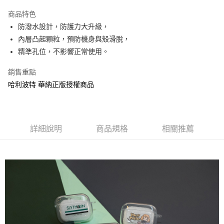
LINE Pay
商品特色
Apple Pay
防潑水設計，防護力大升級，
內層凸起顆粒，預防機身與殼滑脫，
街口支付
精準孔位，不影響正常使用。
悠遊付
銷售重點
AFTEE先享後付
哈利波特 華納正版授權商品
相關說明
【關於「AFTEE先享後付」】
ATM付款
AFTEE先享後付是「在收到商品之後才付款」的支付方式。 讓您購物簡單
便利好安心！
詳細說明
商品規格
相關推薦
１．簡單：不需註冊會員、不需綁卡、不需儲值。
運送方式
２．便利：只要手機號碼，簡訊認證，即可結帳。
３．安心：先確認商品／服務後，再付款。
全家付款取貨
每筆NT$60，滿NT$499(含以上)免運費
【「AFTEE先享後付」結帳流程】
１．於結帳方式選擇「AFTEE先享後付」後，將跳轉至「AFTEE先享後付」
付款後全家取貨
結帳頁面，進行簡訊認證並確認金額後，即可完成結帳。
２．訂單成立數日內，您將收到繳費通知簡訊。
每筆NT$60，滿NT$499(含以上)免運費
３．收到繳費通知簡訊後14天內，點擊此簡訊中的連結，可透過四大超商／
ATM／網路銀行／等多元方式進行付款，方視為交易完成。
7-11付款取貨
※ 請注意：結帳手續完成當下不需立刻繳費，但若您需要取消訂單，請聯絡