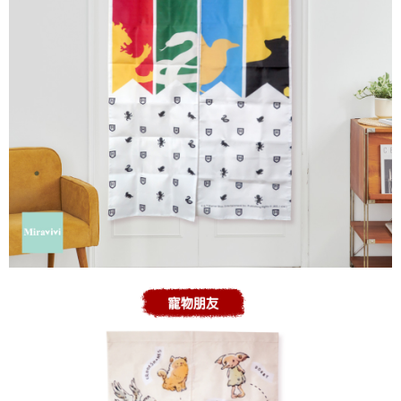
每筆NT$60，滿NT$499(含以上)免運費
購買商品的店家。未經商家同意取消之訂單仍視為有效，需透過AFTEE先享
後付繳納相關費用。
付款後7-11取貨
※ 交易是否成功請以「AFTEE先享後付 」之結帳頁面顯示為準，若有關於
是否繳費成功／繳費後需取消欲退款等相關疑問，請聯繫「AFTEE先享後付
每筆NT$60，滿NT$499(含以上)免運費
客戶支援中心」
https://netprotections.freshdesk.com/support/home
宅配
【注意事項】
１．透過由恩沛科技股份有限公司提供之「AFTEE先享後付」服務完成之交
每筆NT$120，滿NT$499(含以上)免運費
易，需依本服務之必要範圍內提供個人資料，並將交易相關給付款項請求債
權轉讓予恩沛科技股份有限公司。
海外宅配
查看運費
２．關於個人資料處理事宜，請瀏覽以下網址：
https://aftee.tw/terms/#terms3
３．未成年的使用者請事先徵得法定代理人或監護人之同意方可使用
「AFTEE先享後付」，若未經同意申辦者引起之損失，本公司不負相關責
任。
４．使用「AFTEE先享後付」時，將依據個別帳號之用戶狀況，依本公司即
時審查核予不同之上限額度；若仍有額度不足之情形，本公司將視審查結果
請求用戶進行身份認證。
５．嚴禁一人註冊多個帳號或使用他人資訊註冊。若發現惡意使用之情形，
恩沛科技股份有限公司將有權停止該用戶之使用額度並採取法律行動。