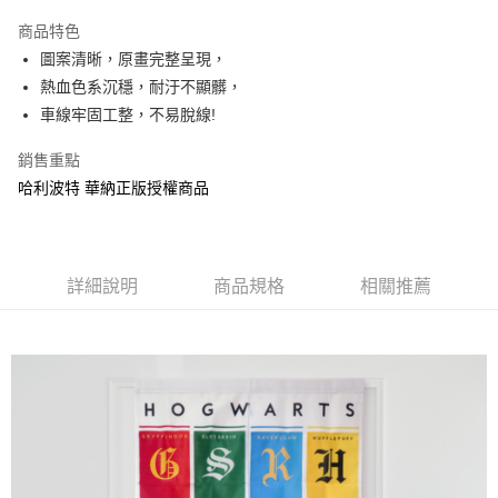
LINE Pay
商品特色
Apple Pay
圖案清晰，原畫完整呈現，
熱血色系沉穩，耐汙不顯髒，
街口支付
車線牢固工整，不易脫線!
悠遊付
銷售重點
AFTEE先享後付
哈利波特 華納正版授權商品
相關說明
【關於「AFTEE先享後付」】
ATM付款
AFTEE先享後付是「在收到商品之後才付款」的支付方式。 讓您購物簡單
便利好安心！
詳細說明
商品規格
相關推薦
１．簡單：不需註冊會員、不需綁卡、不需儲值。
運送方式
２．便利：只要手機號碼，簡訊認證，即可結帳。
３．安心：先確認商品／服務後，再付款。
全家付款取貨
每筆NT$60，滿NT$499(含以上)免運費
【「AFTEE先享後付」結帳流程】
１．於結帳方式選擇「AFTEE先享後付」後，將跳轉至「AFTEE先享後付」
付款後全家取貨
結帳頁面，進行簡訊認證並確認金額後，即可完成結帳。
２．訂單成立數日內，您將收到繳費通知簡訊。
每筆NT$60，滿NT$499(含以上)免運費
３．收到繳費通知簡訊後14天內，點擊此簡訊中的連結，可透過四大超商／
ATM／網路銀行／等多元方式進行付款，方視為交易完成。
7-11付款取貨
※ 請注意：結帳手續完成當下不需立刻繳費，但若您需要取消訂單，請聯絡