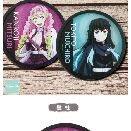
每筆NT$60，滿NT$499(含以上)免運費
購買商品的店家。未經商家同意取消之訂單仍視為有效，需透過AFTEE先享
後付繳納相關費用。
付款後7-11取貨
※ 交易是否成功請以「AFTEE先享後付 」之結帳頁面顯示為準，若有關於
是否繳費成功／繳費後需取消欲退款等相關疑問，請聯繫「AFTEE先享後付
每筆NT$60，滿NT$499(含以上)免運費
客戶支援中心」
https://netprotections.freshdesk.com/support/home
宅配
【注意事項】
１．透過由恩沛科技股份有限公司提供之「AFTEE先享後付」服務完成之交
每筆NT$120，滿NT$499(含以上)免運費
易，需依本服務之必要範圍內提供個人資料，並將交易相關給付款項請求債
權轉讓予恩沛科技股份有限公司。
海外宅配
查看運費
２．關於個人資料處理事宜，請瀏覽以下網址：
https://aftee.tw/terms/#terms3
３．未成年的使用者請事先徵得法定代理人或監護人之同意方可使用
「AFTEE先享後付」，若未經同意申辦者引起之損失，本公司不負相關責
任。
４．使用「AFTEE先享後付」時，將依據個別帳號之用戶狀況，依本公司即
時審查核予不同之上限額度；若仍有額度不足之情形，本公司將視審查結果
請求用戶進行身份認證。
５．嚴禁一人註冊多個帳號或使用他人資訊註冊。若發現惡意使用之情形，
恩沛科技股份有限公司將有權停止該用戶之使用額度並採取法律行動。