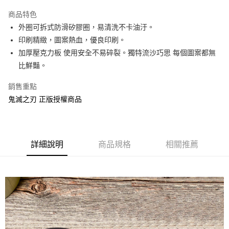
LINE Pay
商品特色
Apple Pay
外圈可拆式防滑矽膠圈，易清洗不卡油汙。
印刷精緻，圖案熱血，優良印刷。
街口支付
加厚壓克力板 使用安全不易碎裂。獨特流沙巧思 每個圖案都無
悠遊付
比鮮豔。
AFTEE先享後付
銷售重點
相關說明
鬼滅之刃 正版授權商品
【關於「AFTEE先享後付」】
ATM付款
AFTEE先享後付是「在收到商品之後才付款」的支付方式。 讓您購物簡單
便利好安心！
１．簡單：不需註冊會員、不需綁卡、不需儲值。
運送方式
２．便利：只要手機號碼，簡訊認證，即可結帳。
詳細說明
商品規格
相關推薦
３．安心：先確認商品／服務後，再付款。
全家付款取貨
每筆NT$60，滿NT$499(含以上)免運費
【「AFTEE先享後付」結帳流程】
１．於結帳方式選擇「AFTEE先享後付」後，將跳轉至「AFTEE先享後付」
付款後全家取貨
結帳頁面，進行簡訊認證並確認金額後，即可完成結帳。
２．訂單成立數日內，您將收到繳費通知簡訊。
每筆NT$60，滿NT$499(含以上)免運費
３．收到繳費通知簡訊後14天內，點擊此簡訊中的連結，可透過四大超商／
ATM／網路銀行／等多元方式進行付款，方視為交易完成。
7-11付款取貨
※ 請注意：結帳手續完成當下不需立刻繳費，但若您需要取消訂單，請聯絡