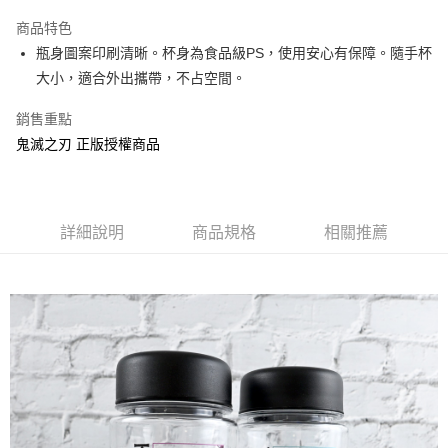
LINE Pay
商品特色
Apple Pay
瓶身圖案印刷清晰。杯身為食品級PS，使用安心有保障。隨手杯
大小，適合外出攜帶，不占空間。
街口支付
銷售重點
悠遊付
鬼滅之刃 正版授權商品
AFTEE先享後付
相關說明
【關於「AFTEE先享後付」】
ATM付款
AFTEE先享後付是「在收到商品之後才付款」的支付方式。 讓您購物簡單
詳細說明
商品規格
相關推薦
便利好安心！
１．簡單：不需註冊會員、不需綁卡、不需儲值。
運送方式
２．便利：只要手機號碼，簡訊認證，即可結帳。
３．安心：先確認商品／服務後，再付款。
全家付款取貨
每筆NT$60，滿NT$499(含以上)免運費
【「AFTEE先享後付」結帳流程】
１．於結帳方式選擇「AFTEE先享後付」後，將跳轉至「AFTEE先享後付」
付款後全家取貨
結帳頁面，進行簡訊認證並確認金額後，即可完成結帳。
２．訂單成立數日內，您將收到繳費通知簡訊。
每筆NT$60，滿NT$499(含以上)免運費
３．收到繳費通知簡訊後14天內，點擊此簡訊中的連結，可透過四大超商／
ATM／網路銀行／等多元方式進行付款，方視為交易完成。
7-11付款取貨
※ 請注意：結帳手續完成當下不需立刻繳費，但若您需要取消訂單，請聯絡