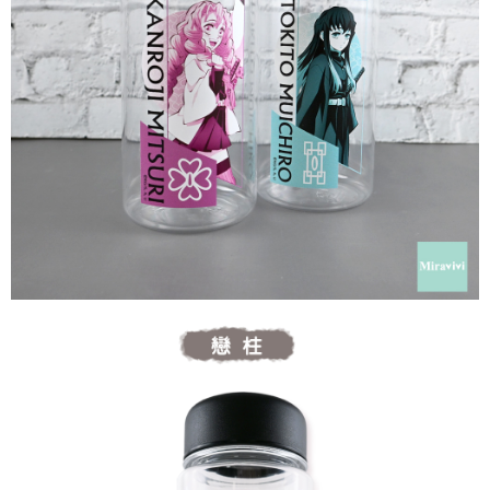
每筆NT$60，滿NT$499(含以上)免運費
購買商品的店家。未經商家同意取消之訂單仍視為有效，需透過AFTEE先享
後付繳納相關費用。
付款後7-11取貨
※ 交易是否成功請以「AFTEE先享後付 」之結帳頁面顯示為準，若有關於
是否繳費成功／繳費後需取消欲退款等相關疑問，請聯繫「AFTEE先享後付
每筆NT$60，滿NT$499(含以上)免運費
客戶支援中心」
https://netprotections.freshdesk.com/support/home
宅配
【注意事項】
１．透過由恩沛科技股份有限公司提供之「AFTEE先享後付」服務完成之交
每筆NT$120，滿NT$499(含以上)免運費
易，需依本服務之必要範圍內提供個人資料，並將交易相關給付款項請求債
權轉讓予恩沛科技股份有限公司。
海外宅配
查看運費
２．關於個人資料處理事宜，請瀏覽以下網址：
https://aftee.tw/terms/#terms3
３．未成年的使用者請事先徵得法定代理人或監護人之同意方可使用
「AFTEE先享後付」，若未經同意申辦者引起之損失，本公司不負相關責
任。
４．使用「AFTEE先享後付」時，將依據個別帳號之用戶狀況，依本公司即
時審查核予不同之上限額度；若仍有額度不足之情形，本公司將視審查結果
請求用戶進行身份認證。
５．嚴禁一人註冊多個帳號或使用他人資訊註冊。若發現惡意使用之情形，
恩沛科技股份有限公司將有權停止該用戶之使用額度並採取法律行動。