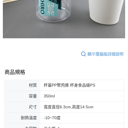
顯示電腦版詳細說明
商品規格
材質
杯蓋PP聚丙烯 杯身食品級PS
容量
350ml
尺寸
寬度直徑6.3cm,高度14.5cm
耐熱溫度
-10~70度