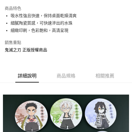
LINE Pay
商品特色
Apple Pay
吸水性強且快速，保持桌面乾燥清爽
細膩陶瓷質感，可快速滲出的水珠
街口支付
細緻印刷，色彩飽和，高清呈現
悠遊付
銷售重點
AFTEE先享後付
鬼滅之刃 正版授權商品
相關說明
【關於「AFTEE先享後付」】
ATM付款
AFTEE先享後付是「在收到商品之後才付款」的支付方式。 讓您購物簡單
便利好安心！
詳細說明
商品規格
相關推薦
１．簡單：不需註冊會員、不需綁卡、不需儲值。
運送方式
２．便利：只要手機號碼，簡訊認證，即可結帳。
３．安心：先確認商品／服務後，再付款。
全家付款取貨
每筆NT$60，滿NT$499(含以上)免運費
【「AFTEE先享後付」結帳流程】
１．於結帳方式選擇「AFTEE先享後付」後，將跳轉至「AFTEE先享後付」
付款後全家取貨
結帳頁面，進行簡訊認證並確認金額後，即可完成結帳。
２．訂單成立數日內，您將收到繳費通知簡訊。
每筆NT$60，滿NT$499(含以上)免運費
３．收到繳費通知簡訊後14天內，點擊此簡訊中的連結，可透過四大超商／
ATM／網路銀行／等多元方式進行付款，方視為交易完成。
7-11付款取貨
※ 請注意：結帳手續完成當下不需立刻繳費，但若您需要取消訂單，請聯絡