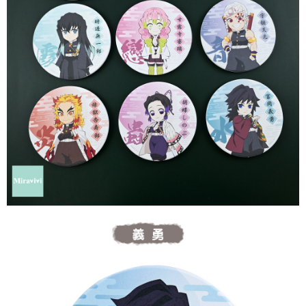
每筆NT$60，滿NT$499(含以上)免運費
購買商品的店家。未經商家同意取消之訂單仍視為有效，需透過AFTEE先享
後付繳納相關費用。
付款後7-11取貨
※ 交易是否成功請以「AFTEE先享後付 」之結帳頁面顯示為準，若有關於
是否繳費成功／繳費後需取消欲退款等相關疑問，請聯繫「AFTEE先享後付
每筆NT$60，滿NT$499(含以上)免運費
客戶支援中心」
https://netprotections.freshdesk.com/support/home
宅配
【注意事項】
１．透過由恩沛科技股份有限公司提供之「AFTEE先享後付」服務完成之交
每筆NT$120，滿NT$499(含以上)免運費
易，需依本服務之必要範圍內提供個人資料，並將交易相關給付款項請求債
權轉讓予恩沛科技股份有限公司。
海外宅配
查看運費
２．關於個人資料處理事宜，請瀏覽以下網址：
https://aftee.tw/terms/#terms3
３．未成年的使用者請事先徵得法定代理人或監護人之同意方可使用
「AFTEE先享後付」，若未經同意申辦者引起之損失，本公司不負相關責
任。
４．使用「AFTEE先享後付」時，將依據個別帳號之用戶狀況，依本公司即
時審查核予不同之上限額度；若仍有額度不足之情形，本公司將視審查結果
請求用戶進行身份認證。
５．嚴禁一人註冊多個帳號或使用他人資訊註冊。若發現惡意使用之情形，
恩沛科技股份有限公司將有權停止該用戶之使用額度並採取法律行動。