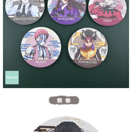
每筆NT$60，滿NT$499(含以上)免運費
購買商品的店家。未經商家同意取消之訂單仍視為有效，需透過AFTEE先享
後付繳納相關費用。
付款後7-11取貨
※ 交易是否成功請以「AFTEE先享後付 」之結帳頁面顯示為準，若有關於
是否繳費成功／繳費後需取消欲退款等相關疑問，請聯繫「AFTEE先享後付
每筆NT$60，滿NT$499(含以上)免運費
客戶支援中心」
https://netprotections.freshdesk.com/support/home
宅配
【注意事項】
１．透過由恩沛科技股份有限公司提供之「AFTEE先享後付」服務完成之交
每筆NT$120，滿NT$499(含以上)免運費
易，需依本服務之必要範圍內提供個人資料，並將交易相關給付款項請求債
權轉讓予恩沛科技股份有限公司。
海外宅配
查看運費
２．關於個人資料處理事宜，請瀏覽以下網址：
https://aftee.tw/terms/#terms3
３．未成年的使用者請事先徵得法定代理人或監護人之同意方可使用
「AFTEE先享後付」，若未經同意申辦者引起之損失，本公司不負相關責
任。
４．使用「AFTEE先享後付」時，將依據個別帳號之用戶狀況，依本公司即
時審查核予不同之上限額度；若仍有額度不足之情形，本公司將視審查結果
請求用戶進行身份認證。
５．嚴禁一人註冊多個帳號或使用他人資訊註冊。若發現惡意使用之情形，
恩沛科技股份有限公司將有權停止該用戶之使用額度並採取法律行動。