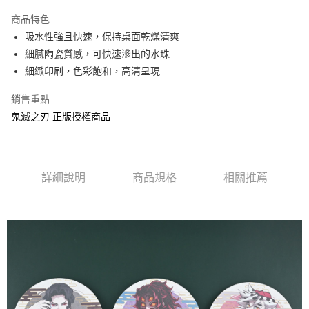
LINE Pay
商品特色
Apple Pay
吸水性強且快速，保持桌面乾燥清爽
細膩陶瓷質感，可快速滲出的水珠
街口支付
細緻印刷，色彩飽和，高清呈現
悠遊付
銷售重點
AFTEE先享後付
鬼滅之刃 正版授權商品
相關說明
【關於「AFTEE先享後付」】
ATM付款
AFTEE先享後付是「在收到商品之後才付款」的支付方式。 讓您購物簡單
便利好安心！
詳細說明
商品規格
相關推薦
１．簡單：不需註冊會員、不需綁卡、不需儲值。
運送方式
２．便利：只要手機號碼，簡訊認證，即可結帳。
３．安心：先確認商品／服務後，再付款。
全家付款取貨
每筆NT$60，滿NT$499(含以上)免運費
【「AFTEE先享後付」結帳流程】
１．於結帳方式選擇「AFTEE先享後付」後，將跳轉至「AFTEE先享後付」
付款後全家取貨
結帳頁面，進行簡訊認證並確認金額後，即可完成結帳。
２．訂單成立數日內，您將收到繳費通知簡訊。
每筆NT$60，滿NT$499(含以上)免運費
３．收到繳費通知簡訊後14天內，點擊此簡訊中的連結，可透過四大超商／
ATM／網路銀行／等多元方式進行付款，方視為交易完成。
7-11付款取貨
※ 請注意：結帳手續完成當下不需立刻繳費，但若您需要取消訂單，請聯絡