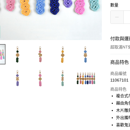
數量
付款與運
超取滿NT$
付款方式
商品特色
信用卡一
商品編號
11067101
超商取貨
商品特色
LINE Pay
複合式
藉由角
Apple Pay
木片雕
街口支付
外出攜
喜歡鬼
悠遊付