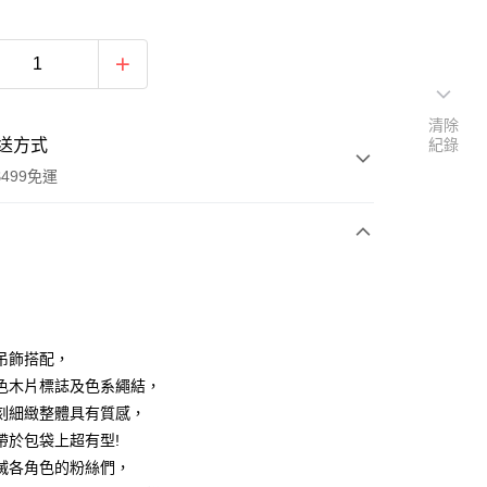
清除
送方式
紀錄
499免運
次付款
付款
吊飾搭配，
色木片標誌及色系繩結，
刻細緻整體具有質感，
帶於包袋上超有型!
滅各角色的粉絲們，