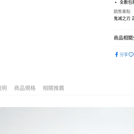
全數包
AFTEE先
銷售重點
相關說明
鬼滅之刃 
【關於「A
ATM付款
AFTEE
便利好安
１．簡單
商品相關分
２．便利
運送方式
３．安心
鬼滅之刃
分享
全家付款
【「AFT
每筆NT$6
１．於結帳
付」結帳
付款後全
２．訂單
３．收到繳
每筆NT$6
／ATM／
說明
商品規格
相關推薦
※ 請注意
7-11付款
絡購買商品
先享後付
每筆NT$6
※ 交易是
是否繳費成
付款後7-1
付客戶支
每筆NT$6
【注意事
宅配
１．透過由