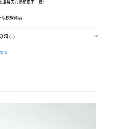
款讓每天心情都很不一樣!
享後付
正版授權商品
FTEE先享後付」】
先享後付是「在收到商品之後才付款」的支付方式。 讓您購物簡單
心！
：不需註冊會員、不需綁卡、不需儲值。
類 (1)
：只要手機號碼，簡訊認證，即可結帳。
：先確認商品／服務後，再付款。
客服
取貨
EE先享後付」結帳流程】
0，滿NT$499(含以上)免運費
方式選擇「AFTEE先享後付」後，將跳轉至「AFTEE先享後
頁面，進行簡訊認證並確認金額後，即可完成結帳。
家取貨
成立數日內，您將收到繳費通知簡訊。
費通知簡訊後14天內，點擊此簡訊中的連結，可透過四大超商
0，滿NT$499(含以上)免運費
網路銀行／等多元方式進行付款，方視為交易完成。
：結帳手續完成當下不需立刻繳費，但若您需要取消訂單，請聯
取貨
的店家。未經商家同意取消之訂單仍視為有效，需透過AFTEE
繳納相關費用。
0，滿NT$499(含以上)免運費
否成功請以「AFTEE先享後付 」之結帳頁面顯示為準，若有關於
功／繳費後需取消欲退款等相關疑問，請聯繫「AFTEE先享後
1取貨
援中心」
https://netprotections.freshdesk.com/support/home
0，滿NT$499(含以上)免運費
項】
恩沛科技股份有限公司提供之「AFTEE先享後付」服務完成之