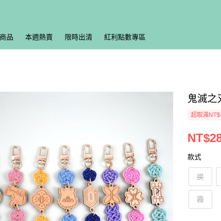
商品
本週熱賣
限時出清
紅利點數專區
鬼滅之
超取滿NT$
NT$2
款式
炭
霞