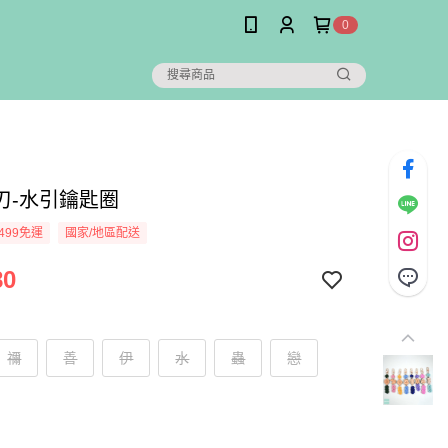
0
刃-水引鑰匙圈
499免運
國家/地區配送
80
禰
善
伊
水
蟲
戀