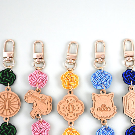
交易，需
每筆NT$1
求債權轉
２．關於
海外宅配
https://aft
３．未成
「AFTE
任。
４．使用「
即時審查
結果請求
５．嚴禁
形，恩沛
動。