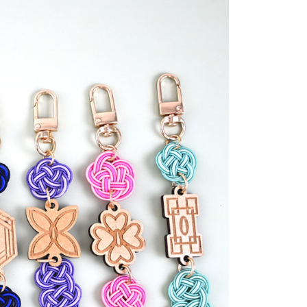
依本服務之必要範圍內提供個人資料，並將交易相關給付款項請
20，滿NT$499(含以上)免運費
讓予恩沛科技股份有限公司。
個人資料處理事宜，請瀏覽以下網址：
查看運費
ee.tw/terms/#terms3
年的使用者請事先徵得法定代理人或監護人之同意方可使用
E先享後付」，若未經同意申辦者引起之損失，本公司不負相關責
AFTEE先享後付」時，將依據個別帳號之用戶狀況，依本公司
核予不同之上限額度；若仍有額度不足之情形，本公司將視審查
用戶進行身份認證。
一人註冊多個帳號或使用他人資訊註冊。若發現惡意使用之情
科技股份有限公司將有權停止該用戶之使用額度並採取法律行