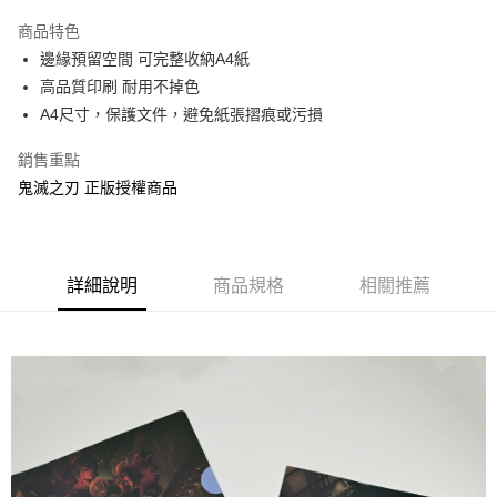
LINE Pay
商品特色
Apple Pay
邊緣預留空間 可完整收納A4紙
高品質印刷 耐用不掉色
街口支付
A4尺寸，保護文件，避免紙張摺痕或污損
悠遊付
銷售重點
AFTEE先享後付
鬼滅之刃 正版授權商品
相關說明
【關於「AFTEE先享後付」】
ATM付款
AFTEE先享後付是「在收到商品之後才付款」的支付方式。 讓您購物簡單
便利好安心！
詳細說明
商品規格
相關推薦
１．簡單：不需註冊會員、不需綁卡、不需儲值。
運送方式
２．便利：只要手機號碼，簡訊認證，即可結帳。
３．安心：先確認商品／服務後，再付款。
全家付款取貨
每筆NT$60，滿NT$499(含以上)免運費
【「AFTEE先享後付」結帳流程】
１．於結帳方式選擇「AFTEE先享後付」後，將跳轉至「AFTEE先享後付」
付款後全家取貨
結帳頁面，進行簡訊認證並確認金額後，即可完成結帳。
２．訂單成立數日內，您將收到繳費通知簡訊。
每筆NT$60，滿NT$499(含以上)免運費
３．收到繳費通知簡訊後14天內，點擊此簡訊中的連結，可透過四大超商／
ATM／網路銀行／等多元方式進行付款，方視為交易完成。
7-11付款取貨
※ 請注意：結帳手續完成當下不需立刻繳費，但若您需要取消訂單，請聯絡