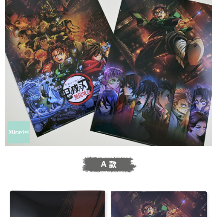
每筆NT$60，滿NT$499(含以上)免運費
購買商品的店家。未經商家同意取消之訂單仍視為有效，需透過AFTEE先享
後付繳納相關費用。
付款後7-11取貨
※ 交易是否成功請以「AFTEE先享後付 」之結帳頁面顯示為準，若有關於
是否繳費成功／繳費後需取消欲退款等相關疑問，請聯繫「AFTEE先享後付
每筆NT$60，滿NT$499(含以上)免運費
客戶支援中心」
https://netprotections.freshdesk.com/support/home
宅配
【注意事項】
１．透過由恩沛科技股份有限公司提供之「AFTEE先享後付」服務完成之交
每筆NT$120，滿NT$499(含以上)免運費
易，需依本服務之必要範圍內提供個人資料，並將交易相關給付款項請求債
權轉讓予恩沛科技股份有限公司。
海外宅配
查看運費
２．關於個人資料處理事宜，請瀏覽以下網址：
https://aftee.tw/terms/#terms3
３．未成年的使用者請事先徵得法定代理人或監護人之同意方可使用
「AFTEE先享後付」，若未經同意申辦者引起之損失，本公司不負相關責
任。
４．使用「AFTEE先享後付」時，將依據個別帳號之用戶狀況，依本公司即
時審查核予不同之上限額度；若仍有額度不足之情形，本公司將視審查結果
請求用戶進行身份認證。
５．嚴禁一人註冊多個帳號或使用他人資訊註冊。若發現惡意使用之情形，
恩沛科技股份有限公司將有權停止該用戶之使用額度並採取法律行動。