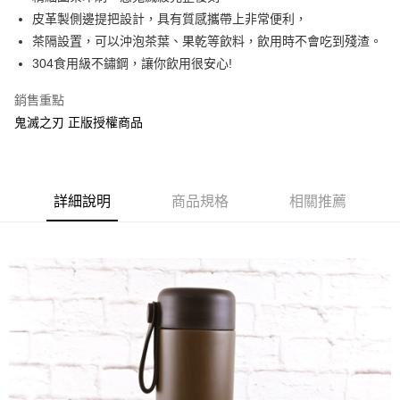
皮革製側邊提把設計，具有質感攜帶上非常便利，
街口支付
茶隔設置，可以沖泡茶葉、果乾等飲料，飲用時不會吃到殘渣。
悠遊付
304食用級不鏽鋼，讓你飲用很安心!
AFTEE先享後付
銷售重點
相關說明
鬼滅之刃 正版授權商品
【關於「AFTEE先享後付」】
ATM付款
AFTEE先享後付是「在收到商品之後才付款」的支付方式。 讓您購物簡單
便利好安心！
１．簡單：不需註冊會員、不需綁卡、不需儲值。
運送方式
２．便利：只要手機號碼，簡訊認證，即可結帳。
詳細說明
商品規格
相關推薦
３．安心：先確認商品／服務後，再付款。
全家付款取貨
每筆NT$60，滿NT$499(含以上)免運費
【「AFTEE先享後付」結帳流程】
１．於結帳方式選擇「AFTEE先享後付」後，將跳轉至「AFTEE先享後付」
付款後全家取貨
結帳頁面，進行簡訊認證並確認金額後，即可完成結帳。
２．訂單成立數日內，您將收到繳費通知簡訊。
每筆NT$60，滿NT$499(含以上)免運費
３．收到繳費通知簡訊後14天內，點擊此簡訊中的連結，可透過四大超商／
ATM／網路銀行／等多元方式進行付款，方視為交易完成。
7-11付款取貨
※ 請注意：結帳手續完成當下不需立刻繳費，但若您需要取消訂單，請聯絡
每筆NT$60，滿NT$499(含以上)免運費
購買商品的店家。未經商家同意取消之訂單仍視為有效，需透過AFTEE先享
後付繳納相關費用。
付款後7-11取貨
※ 交易是否成功請以「AFTEE先享後付 」之結帳頁面顯示為準，若有關於