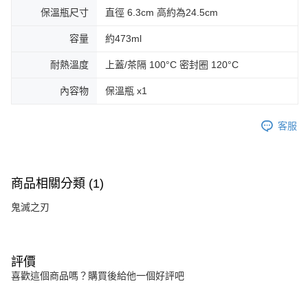
保溫瓶尺寸
直徑 6.3cm 高約為24.5cm
容量
約473ml
耐熱溫度
上蓋/茶隔 100°C 密封圈 120°C
內容物
保溫瓶 x1
客服
商品相關分類 (1)
鬼滅之刃
評價
喜歡這個商品嗎？購買後給他一個好評吧