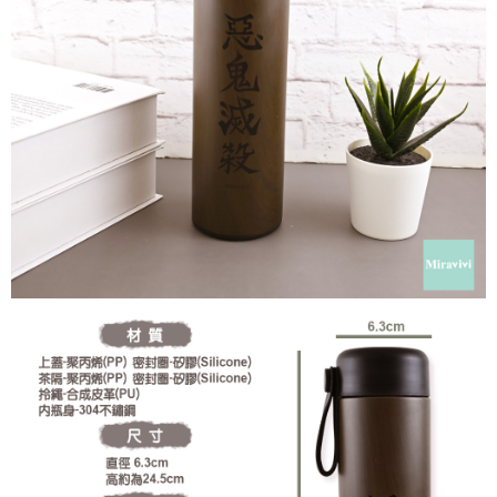
是否繳費成功／繳費後需取消欲退款等相關疑問，請聯繫「AFTEE先享後付
每筆NT$60，滿NT$499(含以上)免運費
客戶支援中心」
https://netprotections.freshdesk.com/support/home
宅配
【注意事項】
１．透過由恩沛科技股份有限公司提供之「AFTEE先享後付」服務完成之交
每筆NT$120，滿NT$499(含以上)免運費
易，需依本服務之必要範圍內提供個人資料，並將交易相關給付款項請求債
權轉讓予恩沛科技股份有限公司。
海外宅配
查看運費
２．關於個人資料處理事宜，請瀏覽以下網址：
https://aftee.tw/terms/#terms3
３．未成年的使用者請事先徵得法定代理人或監護人之同意方可使用
「AFTEE先享後付」，若未經同意申辦者引起之損失，本公司不負相關責
任。
４．使用「AFTEE先享後付」時，將依據個別帳號之用戶狀況，依本公司即
時審查核予不同之上限額度；若仍有額度不足之情形，本公司將視審查結果
請求用戶進行身份認證。
５．嚴禁一人註冊多個帳號或使用他人資訊註冊。若發現惡意使用之情形，
恩沛科技股份有限公司將有權停止該用戶之使用額度並採取法律行動。