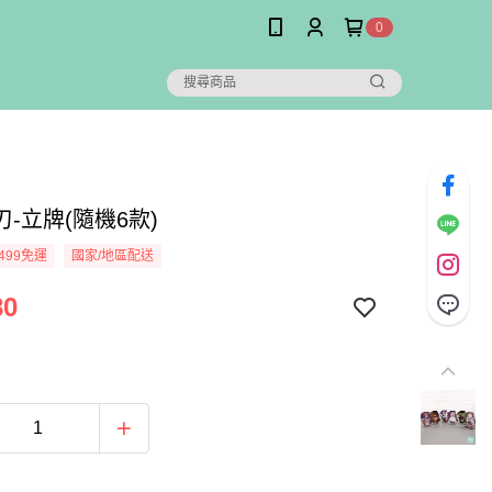
0
-立牌(隨機6款)
499免運
國家/地區配送
80