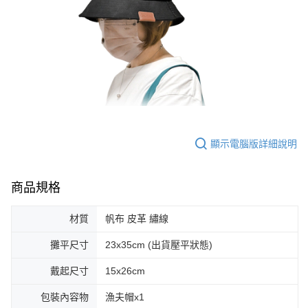
顯示電腦版詳細說明
商品規格
材質
帆布 皮革 繡線
攤平尺寸
23x35cm (出貨壓平狀態)
戴起尺寸
15x26cm
包裝內容物
漁夫帽x1