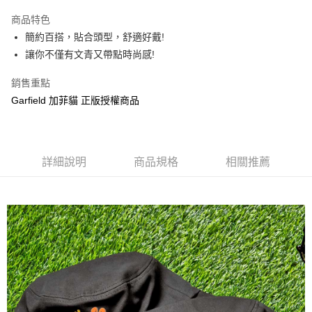
LINE Pay
商品特色
Apple Pay
簡約百搭，貼合頭型，舒適好戴!
讓你不僅有文青又帶點時尚感!
街口支付
銷售重點
悠遊付
Garfield 加菲貓 正版授權商品
AFTEE先享後付
相關說明
【關於「AFTEE先享後付」】
ATM付款
AFTEE先享後付是「在收到商品之後才付款」的支付方式。 讓您購物簡單
詳細說明
商品規格
相關推薦
便利好安心！
１．簡單：不需註冊會員、不需綁卡、不需儲值。
運送方式
２．便利：只要手機號碼，簡訊認證，即可結帳。
３．安心：先確認商品／服務後，再付款。
全家付款取貨
每筆NT$60，滿NT$499(含以上)免運費
【「AFTEE先享後付」結帳流程】
１．於結帳方式選擇「AFTEE先享後付」後，將跳轉至「AFTEE先享後付」
付款後全家取貨
結帳頁面，進行簡訊認證並確認金額後，即可完成結帳。
２．訂單成立數日內，您將收到繳費通知簡訊。
每筆NT$60，滿NT$499(含以上)免運費
３．收到繳費通知簡訊後14天內，點擊此簡訊中的連結，可透過四大超商／
ATM／網路銀行／等多元方式進行付款，方視為交易完成。
7-11付款取貨
※ 請注意：結帳手續完成當下不需立刻繳費，但若您需要取消訂單，請聯絡