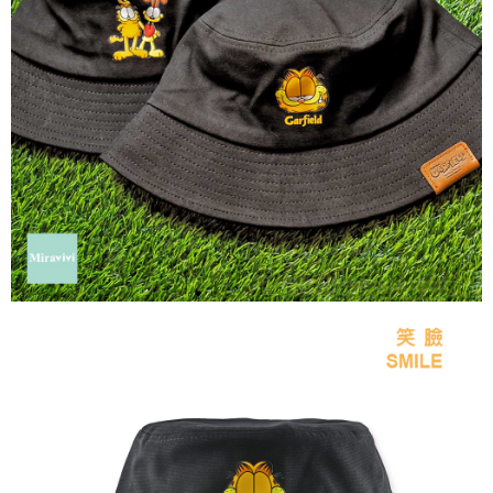
每筆NT$60，滿NT$499(含以上)免運費
購買商品的店家。未經商家同意取消之訂單仍視為有效，需透過AFTEE先享
後付繳納相關費用。
付款後7-11取貨
※ 交易是否成功請以「AFTEE先享後付 」之結帳頁面顯示為準，若有關於
是否繳費成功／繳費後需取消欲退款等相關疑問，請聯繫「AFTEE先享後付
每筆NT$60，滿NT$499(含以上)免運費
客戶支援中心」
https://netprotections.freshdesk.com/support/home
宅配
【注意事項】
１．透過由恩沛科技股份有限公司提供之「AFTEE先享後付」服務完成之交
每筆NT$120，滿NT$499(含以上)免運費
易，需依本服務之必要範圍內提供個人資料，並將交易相關給付款項請求債
權轉讓予恩沛科技股份有限公司。
海外宅配
查看運費
２．關於個人資料處理事宜，請瀏覽以下網址：
https://aftee.tw/terms/#terms3
３．未成年的使用者請事先徵得法定代理人或監護人之同意方可使用
「AFTEE先享後付」，若未經同意申辦者引起之損失，本公司不負相關責
任。
４．使用「AFTEE先享後付」時，將依據個別帳號之用戶狀況，依本公司即
時審查核予不同之上限額度；若仍有額度不足之情形，本公司將視審查結果
請求用戶進行身份認證。
５．嚴禁一人註冊多個帳號或使用他人資訊註冊。若發現惡意使用之情形，
恩沛科技股份有限公司將有權停止該用戶之使用額度並採取法律行動。