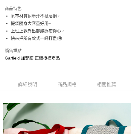
LINE Pay
商品特色
Apple Pay
帆布材質耐髒汙不易磨損，
提袋隨身大容量好用~
街口支付
上班上課外出都能療癒你心，
悠遊付
快來把所有款式一網打盡吧!
AFTEE先享後付
銷售重點
相關說明
Garfield 加菲貓 正版授權商品
【關於「AFTEE先享後付」】
ATM付款
AFTEE先享後付是「在收到商品之後才付款」的支付方式。 讓您購物簡單
便利好安心！
１．簡單：不需註冊會員、不需綁卡、不需儲值。
運送方式
２．便利：只要手機號碼，簡訊認證，即可結帳。
詳細說明
商品規格
相關推薦
３．安心：先確認商品／服務後，再付款。
全家付款取貨
每筆NT$60，滿NT$499(含以上)免運費
【「AFTEE先享後付」結帳流程】
１．於結帳方式選擇「AFTEE先享後付」後，將跳轉至「AFTEE先享後付」
付款後全家取貨
結帳頁面，進行簡訊認證並確認金額後，即可完成結帳。
２．訂單成立數日內，您將收到繳費通知簡訊。
每筆NT$60，滿NT$499(含以上)免運費
３．收到繳費通知簡訊後14天內，點擊此簡訊中的連結，可透過四大超商／
ATM／網路銀行／等多元方式進行付款，方視為交易完成。
7-11付款取貨
※ 請注意：結帳手續完成當下不需立刻繳費，但若您需要取消訂單，請聯絡