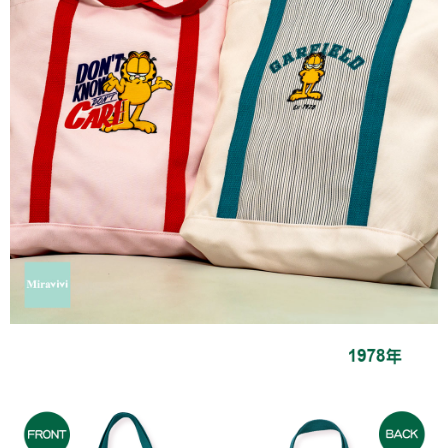
每筆NT$60，滿NT$499(含以上)免運費
購買商品的店家。未經商家同意取消之訂單仍視為有效，需透過AFTEE先享
後付繳納相關費用。
付款後7-11取貨
※ 交易是否成功請以「AFTEE先享後付 」之結帳頁面顯示為準，若有關於
是否繳費成功／繳費後需取消欲退款等相關疑問，請聯繫「AFTEE先享後付
每筆NT$60，滿NT$499(含以上)免運費
客戶支援中心」
https://netprotections.freshdesk.com/support/home
宅配
【注意事項】
１．透過由恩沛科技股份有限公司提供之「AFTEE先享後付」服務完成之交
每筆NT$120，滿NT$499(含以上)免運費
易，需依本服務之必要範圍內提供個人資料，並將交易相關給付款項請求債
權轉讓予恩沛科技股份有限公司。
海外宅配
查看運費
２．關於個人資料處理事宜，請瀏覽以下網址：
https://aftee.tw/terms/#terms3
３．未成年的使用者請事先徵得法定代理人或監護人之同意方可使用
「AFTEE先享後付」，若未經同意申辦者引起之損失，本公司不負相關責
任。
４．使用「AFTEE先享後付」時，將依據個別帳號之用戶狀況，依本公司即
時審查核予不同之上限額度；若仍有額度不足之情形，本公司將視審查結果
請求用戶進行身份認證。
５．嚴禁一人註冊多個帳號或使用他人資訊註冊。若發現惡意使用之情形，
恩沛科技股份有限公司將有權停止該用戶之使用額度並採取法律行動。