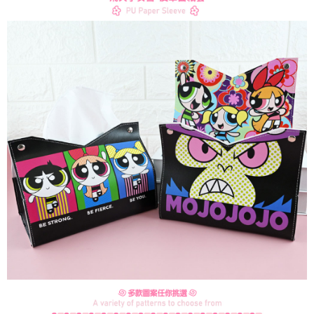
每筆NT$60，滿NT$499(含以上)免運費
購買商品的店家。未經商家同意取消之訂單仍視為有效，需透過AFTEE先享
後付繳納相關費用。
付款後7-11取貨
※ 交易是否成功請以「AFTEE先享後付 」之結帳頁面顯示為準，若有關於
是否繳費成功／繳費後需取消欲退款等相關疑問，請聯繫「AFTEE先享後付
每筆NT$60，滿NT$499(含以上)免運費
客戶支援中心」
https://netprotections.freshdesk.com/support/home
宅配
【注意事項】
１．透過由恩沛科技股份有限公司提供之「AFTEE先享後付」服務完成之交
每筆NT$120，滿NT$499(含以上)免運費
易，需依本服務之必要範圍內提供個人資料，並將交易相關給付款項請求債
權轉讓予恩沛科技股份有限公司。
海外宅配
查看運費
２．關於個人資料處理事宜，請瀏覽以下網址：
https://aftee.tw/terms/#terms3
３．未成年的使用者請事先徵得法定代理人或監護人之同意方可使用
「AFTEE先享後付」，若未經同意申辦者引起之損失，本公司不負相關責
任。
４．使用「AFTEE先享後付」時，將依據個別帳號之用戶狀況，依本公司即
時審查核予不同之上限額度；若仍有額度不足之情形，本公司將視審查結果
請求用戶進行身份認證。
５．嚴禁一人註冊多個帳號或使用他人資訊註冊。若發現惡意使用之情形，
恩沛科技股份有限公司將有權停止該用戶之使用額度並採取法律行動。