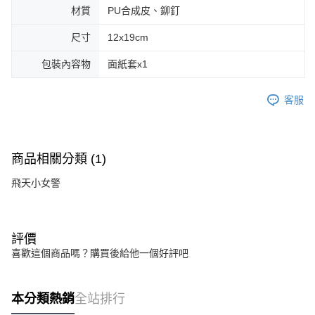
材質
PU合成皮、鉚釘
尺寸
12x19cm
包裝內容物
面紙套x1
客服
商品相關分類 (1)
飛天小女警
評價
喜歡這個商品嗎？購買後給他一個好評吧
本分類熱銷
全站排行