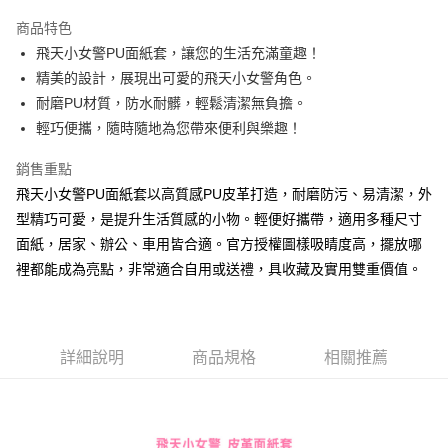
LINE Pay
商品特色
Apple Pay
飛天小女警PU面紙套，讓您的生活充滿童趣！
精美的設計，展現出可愛的飛天小女警角色。
街口支付
耐磨PU材質，防水耐髒，輕鬆清潔無負擔。
悠遊付
輕巧便攜，隨時隨地為您帶來便利與樂趣！
AFTEE先享後付
銷售重點
相關說明
飛天小女警PU面紙套以高質感PU皮革打造，耐磨防污、易清潔，外
【關於「AFTEE先享後付」】
型精巧可愛，是提升生活質感的小物。輕便好攜帶，適用多種尺寸
ATM付款
AFTEE先享後付是「在收到商品之後才付款」的支付方式。 讓您購物簡單
便利好安心！
面紙，居家、辦公、車用皆合適。官方授權圖樣吸睛度高，擺放哪
１．簡單：不需註冊會員、不需綁卡、不需儲值。
裡都能成為亮點，非常適合自用或送禮，具收藏及實用雙重價值。
運送方式
２．便利：只要手機號碼，簡訊認證，即可結帳。
３．安心：先確認商品／服務後，再付款。
全家付款取貨
每筆NT$60，滿NT$499(含以上)免運費
【「AFTEE先享後付」結帳流程】
１．於結帳方式選擇「AFTEE先享後付」後，將跳轉至「AFTEE先享後付」
詳細說明
商品規格
相關推薦
付款後全家取貨
結帳頁面，進行簡訊認證並確認金額後，即可完成結帳。
２．訂單成立數日內，您將收到繳費通知簡訊。
每筆NT$60，滿NT$499(含以上)免運費
３．收到繳費通知簡訊後14天內，點擊此簡訊中的連結，可透過四大超商／
ATM／網路銀行／等多元方式進行付款，方視為交易完成。
7-11付款取貨
※ 請注意：結帳手續完成當下不需立刻繳費，但若您需要取消訂單，請聯絡