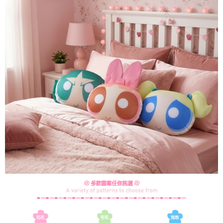
每筆NT$60，滿NT$499(含以上)免運費
購買商品的店家。未經商家同意取消之訂單仍視為有效，需透過AFTEE先享
後付繳納相關費用。
付款後7-11取貨
※ 交易是否成功請以「AFTEE先享後付 」之結帳頁面顯示為準，若有關於
是否繳費成功／繳費後需取消欲退款等相關疑問，請聯繫「AFTEE先享後付
每筆NT$60，滿NT$499(含以上)免運費
客戶支援中心」
https://netprotections.freshdesk.com/support/home
宅配
【注意事項】
１．透過由恩沛科技股份有限公司提供之「AFTEE先享後付」服務完成之交
每筆NT$120，滿NT$499(含以上)免運費
易，需依本服務之必要範圍內提供個人資料，並將交易相關給付款項請求債
權轉讓予恩沛科技股份有限公司。
海外宅配
查看運費
２．關於個人資料處理事宜，請瀏覽以下網址：
https://aftee.tw/terms/#terms3
３．未成年的使用者請事先徵得法定代理人或監護人之同意方可使用
「AFTEE先享後付」，若未經同意申辦者引起之損失，本公司不負相關責
任。
４．使用「AFTEE先享後付」時，將依據個別帳號之用戶狀況，依本公司即
時審查核予不同之上限額度；若仍有額度不足之情形，本公司將視審查結果
請求用戶進行身份認證。
５．嚴禁一人註冊多個帳號或使用他人資訊註冊。若發現惡意使用之情形，
恩沛科技股份有限公司將有權停止該用戶之使用額度並採取法律行動。