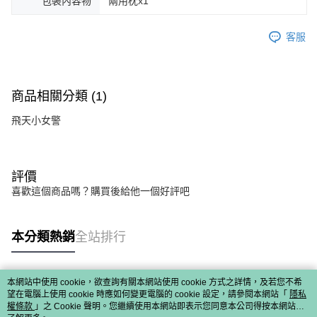
包裝內容物
兩用枕x1
客服
商品相關分類 (1)
飛天小女警
評價
喜歡這個商品嗎？購買後給他一個好評吧
本分類熱銷
全站排行
本網站中使用 cookie，欲查詢有關本網站使用 cookie 方式之詳情，及若您不希
熱門標籤
望在電腦上使用 cookie 時應如何變更電腦的 cookie 設定，請參閱本網站「
隱私
權條款
」之 Cookie 聲明。您繼續使用本網站即表示您同意本公司得按本網站使