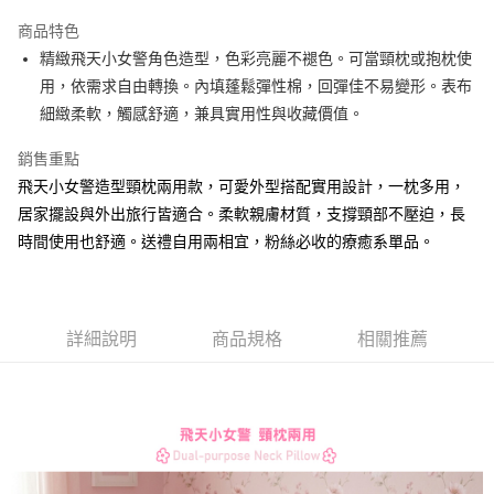
LINE Pay
商品特色
Apple Pay
精緻飛天小女警角色造型，色彩亮麗不褪色。可當頸枕或抱枕使
用，依需求自由轉換。內填蓬鬆彈性棉，回彈佳不易變形。表布
街口支付
細緻柔軟，觸感舒適，兼具實用性與收藏價值。
悠遊付
銷售重點
AFTEE先享後付
飛天小女警造型頸枕兩用款，可愛外型搭配實用設計，一枕多用，
相關說明
居家擺設與外出旅行皆適合。柔軟親膚材質，支撐頸部不壓迫，長
【關於「AFTEE先享後付」】
時間使用也舒適。送禮自用兩相宜，粉絲必收的療癒系單品。
ATM付款
AFTEE先享後付是「在收到商品之後才付款」的支付方式。 讓您購物簡單
便利好安心！
１．簡單：不需註冊會員、不需綁卡、不需儲值。
運送方式
２．便利：只要手機號碼，簡訊認證，即可結帳。
３．安心：先確認商品／服務後，再付款。
全家付款取貨
詳細說明
商品規格
相關推薦
每筆NT$60，滿NT$499(含以上)免運費
【「AFTEE先享後付」結帳流程】
１．於結帳方式選擇「AFTEE先享後付」後，將跳轉至「AFTEE先享後付」
付款後全家取貨
結帳頁面，進行簡訊認證並確認金額後，即可完成結帳。
２．訂單成立數日內，您將收到繳費通知簡訊。
每筆NT$60，滿NT$499(含以上)免運費
３．收到繳費通知簡訊後14天內，點擊此簡訊中的連結，可透過四大超商／
ATM／網路銀行／等多元方式進行付款，方視為交易完成。
7-11付款取貨
※ 請注意：結帳手續完成當下不需立刻繳費，但若您需要取消訂單，請聯絡