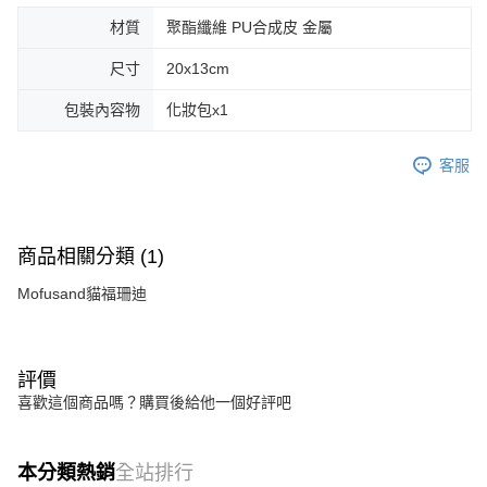
材質
聚酯纖維 PU合成皮 金屬
尺寸
20x13cm
包裝內容物
化妝包x1
客服
商品相關分類 (1)
Mofusand貓福珊迪
評價
喜歡這個商品嗎？購買後給他一個好評吧
本分類熱銷
全站排行