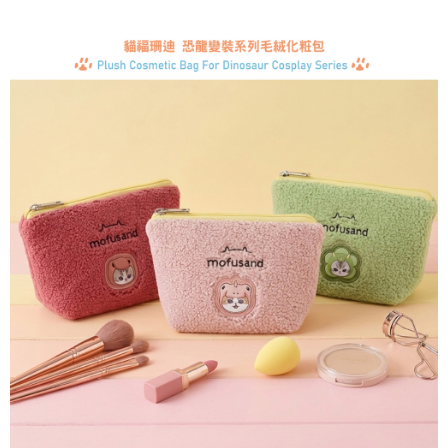
每筆NT$60，滿NT$499(含以上)免運費
購買商品的店家。未經商家同意取消之訂單仍視為有效，需透過AFTEE先享
後付繳納相關費用。
付款後7-11取貨
※ 交易是否成功請以「AFTEE先享後付 」之結帳頁面顯示為準，若有關於
是否繳費成功／繳費後需取消欲退款等相關疑問，請聯繫「AFTEE先享後付
每筆NT$60，滿NT$499(含以上)免運費
客戶支援中心」
https://netprotections.freshdesk.com/support/home
宅配
【注意事項】
１．透過由恩沛科技股份有限公司提供之「AFTEE先享後付」服務完成之交
每筆NT$120，滿NT$499(含以上)免運費
易，需依本服務之必要範圍內提供個人資料，並將交易相關給付款項請求債
權轉讓予恩沛科技股份有限公司。
海外宅配
查看運費
２．關於個人資料處理事宜，請瀏覽以下網址：
https://aftee.tw/terms/#terms3
３．未成年的使用者請事先徵得法定代理人或監護人之同意方可使用
「AFTEE先享後付」，若未經同意申辦者引起之損失，本公司不負相關責
任。
４．使用「AFTEE先享後付」時，將依據個別帳號之用戶狀況，依本公司即
時審查核予不同之上限額度；若仍有額度不足之情形，本公司將視審查結果
請求用戶進行身份認證。
５．嚴禁一人註冊多個帳號或使用他人資訊註冊。若發現惡意使用之情形，
恩沛科技股份有限公司將有權停止該用戶之使用額度並採取法律行動。