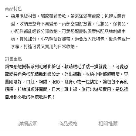
LINE Pay
商品特色
Apple Pay
採用毛絨材質，觸感蓬鬆柔軟，帶來滿滿療癒感；包體立體有
型，收納更整齊不易變形。內部空間好放置，化妝品、保養品、
街口支付
小配件都能輕鬆分類收納。可愛恐龍變裝圖案搭配品牌刺繡字
悠遊付
樣，質感加分。小巧輕便好攜帶，適合放入托特包、後背包或行
李箱，打造可愛又實用的日常收納。
AFTEE先享後付
相關說明
銷售重點
【關於「AFTEE先享後付」】
貓福恐龍變裝系列毛絨化粧包，軟萌絨毛手感一摸就愛上！可愛恐
ATM付款
AFTEE先享後付是「在收到商品之後才付款」的支付方式。 讓您購物簡單
便利好安心！
龍變裝角色搭配精緻刺繡設計，外出補妝、收納小物都超吸睛。容
１．簡單：不需註冊會員、不需綁卡、不需儲值。
量剛剛好，口紅、粉餅、眼影、隨身小物一包搞定，讓包包不再亂
運送方式
２．便利：只要手機號碼，簡訊認證，即可結帳。
糟糟。拉鍊滑順好開闔，日常上班上課、旅行出遊都實用，是送禮
３．安心：先確認商品／服務後，再付款。
全家付款取貨
自用都必收的療癒收納包！
每筆NT$60，滿NT$499(含以上)免運費
【「AFTEE先享後付」結帳流程】
１．於結帳方式選擇「AFTEE先享後付」後，將跳轉至「AFTEE先享後付」
付款後全家取貨
結帳頁面，進行簡訊認證並確認金額後，即可完成結帳。
２．訂單成立數日內，您將收到繳費通知簡訊。
每筆NT$60，滿NT$499(含以上)免運費
３．收到繳費通知簡訊後14天內，點擊此簡訊中的連結，可透過四大超商／
詳細說明
商品規格
相關推薦
ATM／網路銀行／等多元方式進行付款，方視為交易完成。
7-11付款取貨
※ 請注意：結帳手續完成當下不需立刻繳費，但若您需要取消訂單，請聯絡