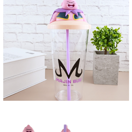
是否繳費成功／繳費後需取消欲退款等相關疑問，請聯繫「AFTEE先享後付
每筆NT$60，滿NT$499(含以上)免運費
客戶支援中心」
https://netprotections.freshdesk.com/support/home
宅配
【注意事項】
１．透過由恩沛科技股份有限公司提供之「AFTEE先享後付」服務完成之交
每筆NT$120，滿NT$499(含以上)免運費
易，需依本服務之必要範圍內提供個人資料，並將交易相關給付款項請求債
權轉讓予恩沛科技股份有限公司。
海外宅配
查看運費
２．關於個人資料處理事宜，請瀏覽以下網址：
https://aftee.tw/terms/#terms3
３．未成年的使用者請事先徵得法定代理人或監護人之同意方可使用
「AFTEE先享後付」，若未經同意申辦者引起之損失，本公司不負相關責
任。
４．使用「AFTEE先享後付」時，將依據個別帳號之用戶狀況，依本公司即
時審查核予不同之上限額度；若仍有額度不足之情形，本公司將視審查結果
請求用戶進行身份認證。
５．嚴禁一人註冊多個帳號或使用他人資訊註冊。若發現惡意使用之情形，
恩沛科技股份有限公司將有權停止該用戶之使用額度並採取法律行動。