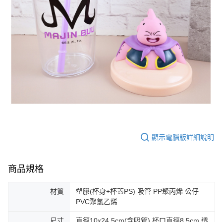
顯示電腦版詳細說明
商品規格
材質
塑膠(杯身+杯蓋PS) 吸管 PP聚丙烯 公仔
PVC聚氯乙烯
尺寸
直徑10x24.5cm(含吸管) 杯口直徑8.5cm 透