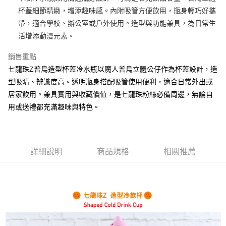
杯蓋細節精緻，增添趣味感。內附吸管方便飲用，瓶身輕巧好攜
街口支付
帶，適合學校、辦公室或戶外使用。造型與功能兼具，為日常生
悠遊付
活增添動漫元素。
AFTEE先享後付
銷售重點
相關說明
七龍珠Z普烏造型杯蓋冷水瓶以魔人普烏立體公仔作為杯蓋設計，造
【關於「AFTEE先享後付」】
型吸睛、辨識度高。透明瓶身搭配吸管使用便利，適合日常外出或
ATM付款
AFTEE先享後付是「在收到商品之後才付款」的支付方式。 讓您購物簡單
便利好安心！
居家飲用。兼具實用與收藏價值，是七龍珠粉絲必備周邊，無論自
１．簡單：不需註冊會員、不需綁卡、不需儲值。
用或送禮都充滿趣味與特色。
運送方式
２．便利：只要手機號碼，簡訊認證，即可結帳。
３．安心：先確認商品／服務後，再付款。
全家付款取貨
每筆NT$60，滿NT$499(含以上)免運費
【「AFTEE先享後付」結帳流程】
１．於結帳方式選擇「AFTEE先享後付」後，將跳轉至「AFTEE先享後付」
詳細說明
商品規格
相關推薦
付款後全家取貨
結帳頁面，進行簡訊認證並確認金額後，即可完成結帳。
２．訂單成立數日內，您將收到繳費通知簡訊。
每筆NT$60，滿NT$499(含以上)免運費
３．收到繳費通知簡訊後14天內，點擊此簡訊中的連結，可透過四大超商／
ATM／網路銀行／等多元方式進行付款，方視為交易完成。
7-11付款取貨
※ 請注意：結帳手續完成當下不需立刻繳費，但若您需要取消訂單，請聯絡
每筆NT$60，滿NT$499(含以上)免運費
購買商品的店家。未經商家同意取消之訂單仍視為有效，需透過AFTEE先享
後付繳納相關費用。
付款後7-11取貨
※ 交易是否成功請以「AFTEE先享後付 」之結帳頁面顯示為準，若有關於