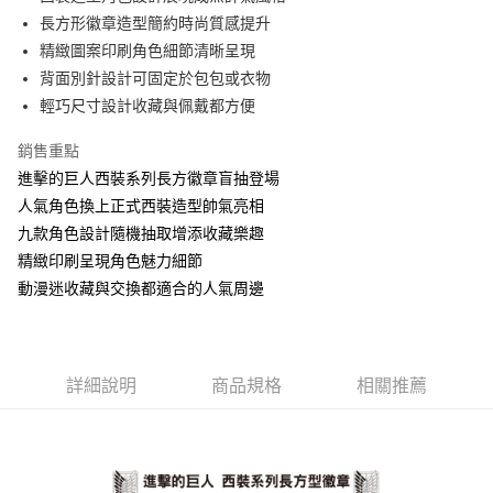
長方形徽章造型簡約時尚質感提升
街口支付
精緻圖案印刷角色細節清晰呈現
悠遊付
背面別針設計可固定於包包或衣物
輕巧尺寸設計收藏與佩戴都方便
AFTEE先享後付
相關說明
銷售重點
【關於「AFTEE先享後付」】
進擊的巨人西裝系列長方徽章盲抽登場
ATM付款
AFTEE先享後付是「在收到商品之後才付款」的支付方式。 讓您購物簡單
便利好安心！
人氣角色換上正式西裝造型帥氣亮相
１．簡單：不需註冊會員、不需綁卡、不需儲值。
九款角色設計隨機抽取增添收藏樂趣
運送方式
２．便利：只要手機號碼，簡訊認證，即可結帳。
精緻印刷呈現角色魅力細節
３．安心：先確認商品／服務後，再付款。
全家付款取貨
動漫迷收藏與交換都適合的人氣周邊
每筆NT$60，滿NT$499(含以上)免運費
【「AFTEE先享後付」結帳流程】
１．於結帳方式選擇「AFTEE先享後付」後，將跳轉至「AFTEE先享後付」
付款後全家取貨
結帳頁面，進行簡訊認證並確認金額後，即可完成結帳。
２．訂單成立數日內，您將收到繳費通知簡訊。
每筆NT$60，滿NT$499(含以上)免運費
３．收到繳費通知簡訊後14天內，點擊此簡訊中的連結，可透過四大超商／
詳細說明
商品規格
相關推薦
ATM／網路銀行／等多元方式進行付款，方視為交易完成。
7-11付款取貨
※ 請注意：結帳手續完成當下不需立刻繳費，但若您需要取消訂單，請聯絡
每筆NT$60，滿NT$499(含以上)免運費
購買商品的店家。未經商家同意取消之訂單仍視為有效，需透過AFTEE先享
後付繳納相關費用。
付款後7-11取貨
※ 交易是否成功請以「AFTEE先享後付 」之結帳頁面顯示為準，若有關於