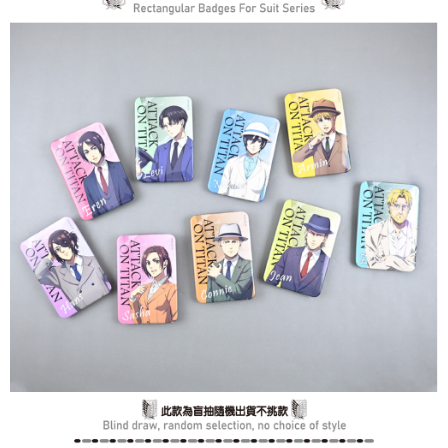
是否繳費成功／繳費後需取消欲退款等相關疑問，請聯繫「AFTEE先享後付
每筆NT$60，滿NT$499(含以上)免運費
客戶支援中心」
https://netprotections.freshdesk.com/support/home
宅配
【注意事項】
１．透過由恩沛科技股份有限公司提供之「AFTEE先享後付」服務完成之交
每筆NT$120，滿NT$499(含以上)免運費
易，需依本服務之必要範圍內提供個人資料，並將交易相關給付款項請求債
權轉讓予恩沛科技股份有限公司。
海外宅配
查看運費
２．關於個人資料處理事宜，請瀏覽以下網址：
https://aftee.tw/terms/#terms3
３．未成年的使用者請事先徵得法定代理人或監護人之同意方可使用
「AFTEE先享後付」，若未經同意申辦者引起之損失，本公司不負相關責
任。
４．使用「AFTEE先享後付」時，將依據個別帳號之用戶狀況，依本公司即
時審查核予不同之上限額度；若仍有額度不足之情形，本公司將視審查結果
請求用戶進行身份認證。
５．嚴禁一人註冊多個帳號或使用他人資訊註冊。若發現惡意使用之情形，
恩沛科技股份有限公司將有權停止該用戶之使用額度並採取法律行動。